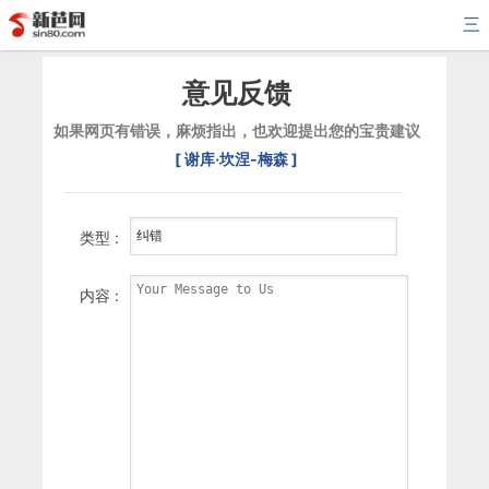
三
意见反馈
如果网页有错误，麻烦指出，也欢迎提出您的宝贵建议
[ 谢库·坎涅-梅森 ]
类型 :
内容 :