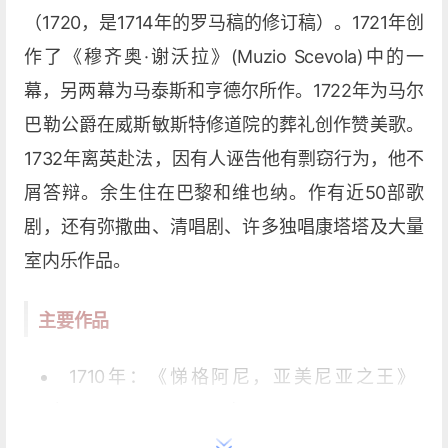
（1720，是1714年的罗马稿的修订稿）。1721年创
作了《穆齐奥·谢沃拉》(Muzio Scevola)中的一
幕，另两幕为马泰斯和亨德尔所作。1722年为马尔
巴勒公爵在威斯敏斯特修道院的葬礼创作赞美歌。
1732年离英赴法，因有人诬告他有剽窃行为，他不
屑答辩。余生住在巴黎和维也纳。作有近50部歌
剧，还有弥撒曲、清唱剧、许多独唱康塔塔及大量
室内乐作品。
主要作品
1710年：《悌格阿尼，亚美尼亚之王》
（Tigrane, re d'Armenia）
1715年：《真正的朋友》（I veri amici）