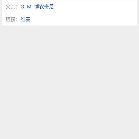
父亲：
G. M. 博农奇尼
链接：
维基