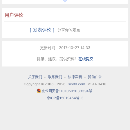
1715年：《暴躁的英雄》（Il tiranno eroe）
用户评论
1716年：《西索斯悌，埃及之王》（Sesostri
[ 发表评论 ]
re d'Egitto）
分享你的观点
1717年：《被征服的黄金之地》（La
更新时间：2017-10-27 14:33
conquista del vello d'oro）
挑错、建议、提供资料？
在线提交
1718年：《阿斯悌亚纳特》（Astianatte）
1718年：《格瑞塞尔达》（Griselda）
关于我们
-
联系我们
-
法律声明
-
赞助广告
1720年：《尼诺》（Nino）
Copyright © 2006 - 2026
sin80.com
v19.4.0418
京公网安备11010502033394号
1721年：《梅若佩》（Merope）
京ICP备15019454号-3
1721年：《恩蒂米奥涅》（Endimione）
1721年：《达尼亚的罗西克雷阿》
（Rosiclea in Dania）