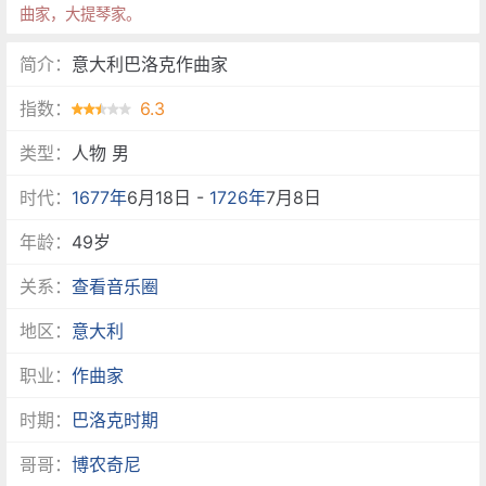
曲家，大提琴家。
简介：
意大利巴洛克作曲家
指数：
6.3
类型：
人物 男
时代：
1677年
6月18日 -
1726年
7月8日
年龄：
49岁
关系：
查看音乐圈
地区：
意大利
职业：
作曲家
时期：
巴洛克时期
哥哥：
博农奇尼