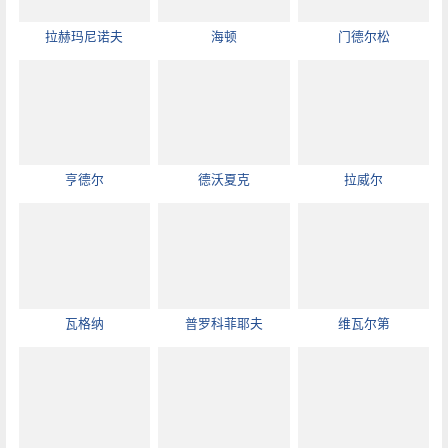
拉赫玛尼诺夫
海顿
门德尔松
亨德尔
德沃夏克
拉威尔
瓦格纳
普罗科菲耶夫
维瓦尔第