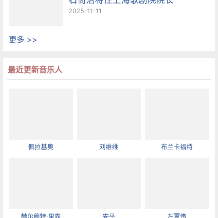
2025-11-11
更多 >>
最近更新音乐人
佩拉基奥
刘维维
布兰卡福特
赫尔穆特·里霖
安平
左翼伟