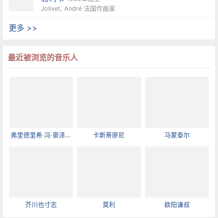
Jolivet, André 法国作曲家
更多 >>
最近被浏览的音乐人
弗里德里希·冯·豪泽格
卡斯蒂廖尼
马蒙泰尔
尔
芥川也寸志
莫利
欧阳谦叔