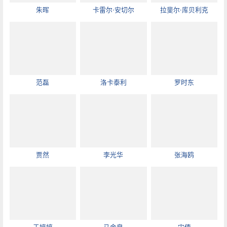
朱晖
卡雷尔·安切尔
拉斐尔·库贝利克
范磊
洛卡泰利
罗时东
贾然
李光华
张海鸥