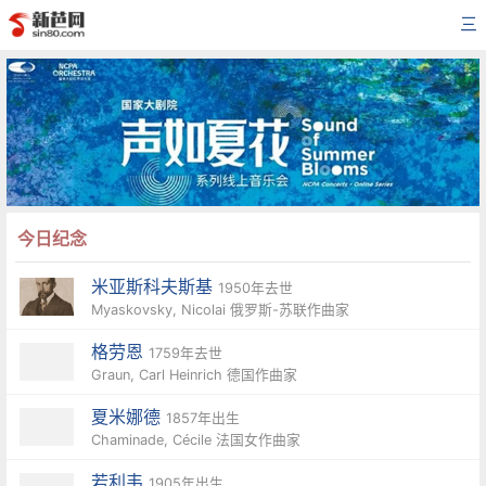
三
今日纪念
米亚斯科夫斯基
1950年去世
Myaskovsky, Nicolai 俄罗斯-苏联作曲家
格劳恩
1759年去世
Graun, Carl Heinrich 德国作曲家
夏米娜德
1857年出生
Chaminade, Cécile 法国女作曲家
若利韦
1905年出生