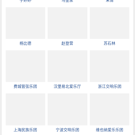
于婷婷
马金泉
宋倩
杨比德
赵登营
苏石林
费城管弦乐团
汉堡易北爱乐厅
浙江交响乐团
上海民族乐团
宁波交响乐团
维也纳爱乐乐团