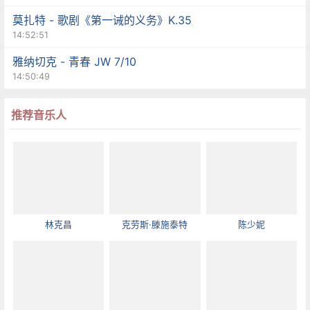
莫扎特 - 歌剧《第一诫的义务》K.35
14:52:51
雅纳切克 - 青春 JW 7/10
14:50:49
推荐音乐人
林克昌
克劳斯·滕施泰特
陈少妮