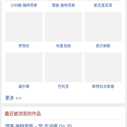
小约翰·施特劳斯
理查·施特劳斯
斯克里亚宾
罗西尼
布鲁克纳
西贝柳斯
威尔第
巴托克
斯特拉文斯基
更多 >>
最近被浏览的作品
理查·施特劳斯 - 堂·吉诃德 Op.35