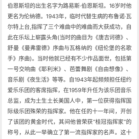
伯恩斯坦的出生名字为路易斯·伯恩斯坦。16岁时他
更名为伦纳德。1943年，临时代替生病的布鲁诺·瓦
尔特上台,指挥了三个难曲中的难曲而大获成功，自
此在乐坛上崭露头角(当时的曲目为《唐吉诃德》、
舒曼《曼弗雷德》序曲与瓦格纳的《纽伦堡的名歌
手》序曲)。当时他就已经有不少作品面世，包括第
一号交响曲《耶利米》、芭蕾舞剧《自由想像》、
音乐剧《夜生活》等等。自1943年起频频担任纽约
爱乐乐团的客席指挥，在1959年升任为该乐团音乐
总监，成为土生土长美国人中，第一位获得指挥国
际级乐团殊荣的指挥家。他在任的十一年间，开创
了该团的黄金时代，其间他曾荣获“桂冠指挥家”的
称号，从此一举确立了第一流指挥家的名声。这十