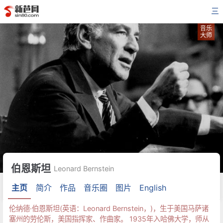
三
音乐
大师
伯恩斯坦
Leonard Bernstein
主页
简介
作品
音乐圈
图片
English
伦纳德·伯恩斯坦(英语：Leonard Bernstein，)，生于美国马萨诸
塞州的劳伦斯，美国指挥家、作曲家。 1935年入哈佛大学，师从