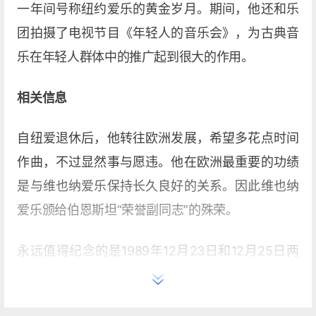
一年间号称纽约爱乐的黄金岁月。期间，他还和乐
团拍摄了电视节目《年轻人的音乐会》，为古典音
乐在年轻人群体中的推广起到很大的作用。
相关信息
自纽爱退休后，他转往欧洲发展，希望多花点时间
作曲，不过显然事与愿违。他在欧洲最重要的功绩
是与维也纳爱乐保持长久良好的关系。因此维也纳
爱乐颁给伯恩斯坦“荣誉副同志”的殊荣。
永远值得纪念的是1989年12月23日和12月25日两
天，伯恩斯坦在钢琴家朱斯图斯·弗朗兹的邀请下到
柏林指挥贝多芬第九交响曲，地点分别是柏林爱乐