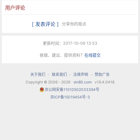
厅和音乐会堂，由Unitel摄影。当时正值柏林墙倒
用户评论
下，伯恩斯坦将交响曲中席勒的欢乐颂改为“自由
颂”。伯恩斯坦对此说道：“我肯定，贝多芬会同意
[ 发表评论 ]
分享你的观点
咱们这么做的”。超过20个国家，一亿人通过电视转
更新时间：2017-10-09 13:53
播收看了这场音乐会。
挑错、建议、提供资料？
在线提交
他的指挥曲目曲目范围广大,从巴洛克, 到现代,各家
都有涉猎,尤其是浪漫派作品。其中又以马勒的作品
关于我们
-
联系我们
-
法律声明
-
赞助广告
Copyright © 2006 - 2026
sin80.com
v19.4.0418
为最。但是，作为作曲家，他也有不少著名作品。
京公网安备11010502033394号
1935年他完成了第一部作品，为钢琴与人声所作的
京ICP备15019454号-3
《赞歌148》。他一生共创造了3部交响曲(第一交
响乐“耶利米”、第二交响乐“焦虑的年代”、第三交响
乐“犹太诗文”)，《西区故事》、《天真汉》、《在
小镇上》等多部音乐剧，以及一些歌剧歌曲等。