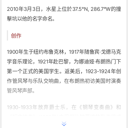
2010年3月3日，水星上位於37.5°N, 286.7°W的撞
擊坑以他的名字命名。
创作
1900年生于纽约布鲁克林，1917年随鲁宾·戈德马克
学音乐理论，1921年赴巴黎，为娜迪娅·布朗热门下
第一个正式的美国学生。返美后，1923-1924年创
作管风琴与乐队交响曲，在布朗热初访美国时演奏
管风琴声部。
1930-1933年放弃爵士乐，在《钢琴变奏曲》和
《短交响曲》(1933年)中采用比较严峻的勋伯格式
的风格。同时出于对公众与当代作曲家之间的日益