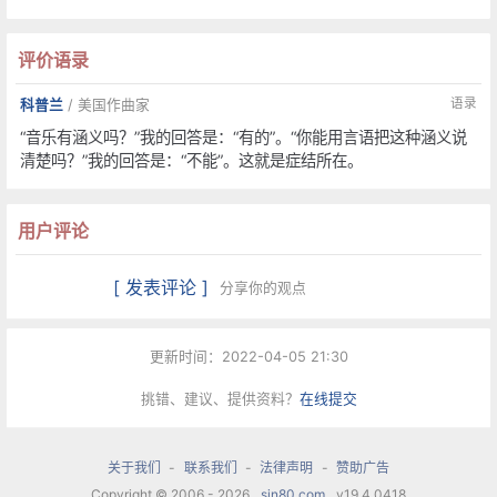
扩大的鸿沟的担忧，写作一些比较平易近人的大众
评价语录
化风格的音乐。
语录
科普兰
/ 美国作曲家
作品
“音乐有涵义吗？”我的回答是：“有的”。“你能用言语把这种涵义说
清楚吗？”我的回答是：“不能”。这就是症结所在。
科普兰的老师是戈德马克，他的第一首作品是《管
用户评论
风琴交响曲》(第一交响曲，1924)。这首作品1925
年首演后，科普兰被贬为不协和音的信徒，指挥家
[ 发表评论 ]
分享你的观点
达姆罗什当时曾说：“才23岁就写出这种东西，再过
5年会杀人。”科普兰的成名之作是1936年他根据墨
更新时间：2022-04-05 21:30
西哥流行曲调而创作的管弦乐幻想曲《墨西哥沙
挑错、建议、提供资料？
在线提交
龙》。科普兰一共作有4首交响曲：第一号为《管
风琴交响曲》，作于1924年;第二号为《短交响曲》
关于我们
-
联系我们
-
法律声明
-
赞助广告
Copyright © 2006 - 2026
sin80.com
v19.4.0418