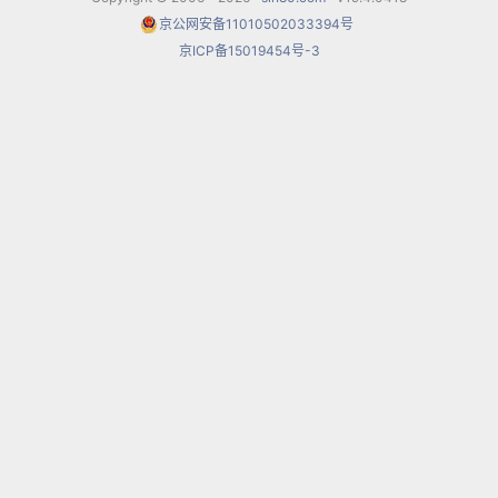
作于1932—1933年;第三号作于1946年;另外还有
京公网安备11010502033394号
《舞蹈交响曲》，作于1925年。
京ICP备15019454号-3
4首交响曲中目前经常演奏的是《第三交响曲》
(1944—1946)。科普兰的《钢琴协奏曲》，作于
1926年，标题为《爵士乐协奏曲》，这首作品采用
了爵士乐的语汇，是一首极具现代特色的协奏曲。
科普兰的《单簧管协奏曲》，作于1947—1948年，
为摇滚乐王班尼·古德曼(B.Goodman)而作。1925
年第一次演出后，他被贬称为不协和音的信徒，指
挥达姆罗什说：“才23岁就写出这种东西来，5年后
他会要杀人了。”波士顿的库谢维茨基却因此约他写
作管弦乐，库谢维茨基还于1927年指挥他作的钢琴
协奏曲的首演。在这两部作品中，科普兰用爵士乐