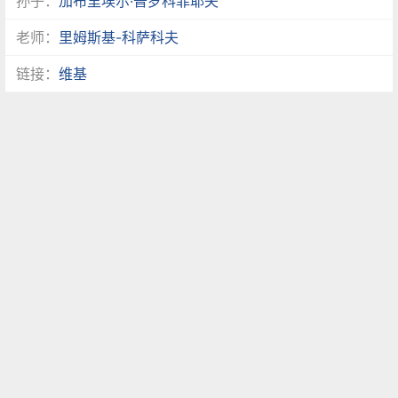
孙子：
加布里埃尔·普罗科菲耶夫
老师：
里姆斯基-科萨科夫
链接：
维基