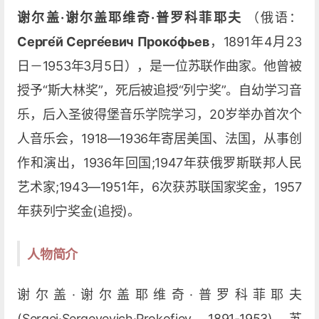
谢尔盖·谢尔盖耶维奇·普罗科菲耶夫
（俄语：
Серге́й Серге́евич Проко́фьев
，1891年4月23
日－1953年3月5日），是一位苏联作曲家。他曾被
授予“斯大林奖”，死后被追授“列宁奖”。自幼学习音
乐，后入圣彼得堡音乐学院学习，20岁举办首次个
人音乐会，1918—1936年寄居美国、法国，从事创
作和演出，1936年回国;1947年获俄罗斯联邦人民
艺术家;1943—1951年，6次获苏联国家奖金，1957
年获列宁奖金(追授)。
人物简介
谢尔盖·谢尔盖耶维奇·普罗科菲耶夫
(Sergei·Sergeyevich·Prokofiev，1891-1953)，苏