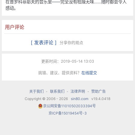
在普罗科菲耶夫的音乐里——完全没有枯燥无味……随时都会令人
1927年，思乡之情日上心头，将他第一次带还回苏
感动。
联，他在接下几年来穿梭于巴黎于莫斯科之间。
用户评论
1932年，作曲家决定返回祖国，在苏联普罗科菲耶
夫经历了自己的创作之春，他许多重要的作品就是
[ 发表评论 ]
分享你的观点
诞生在这片大地之上。1941年他抛妻弃子，选择了
更新时间：2019-05-14 13:03
25岁的女作家米拉·门德尔松(Mira Mendelson)同
居。
挑错、建议、提供资料？
在线提交
1948年。他曾受到苏共中央谴责，把他同肖斯塔科
关于我们
-
联系我们
-
法律声明
-
赞助广告
Copyright © 2006 - 2026
sin80.com
v19.4.0418
维奇等人称为“颓废的形式主义”，犯上了形式主义
京公网安备11010502033394号
的错误，并被要求要注意作品的“民族性”。尽管这
京ICP备15019454号-3
件事影响了普罗科菲耶夫的健康，可是他到死也没
有停止过创作。