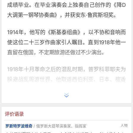
成绩毕业。在毕业演奏会上独奏自己创作的《降D
大调第一钢琴协奏曲》，并获安东·鲁宾斯坦奖。
1914年，他写的《斯基泰组曲》，以不协和音响而
使这位二十三岁作曲家引人瞩目。直到1918年他一
直留在俄国，不定期旅游还做过不少演出。
1918年十月革命之后的混乱时期，普罗科菲耶夫为
躲避战乱周游世界。他取道西伯利亚、日本、檀香
山，到达美国。但不久出现的财政危机使他1920年
4月回到法国，1922年在德国巴伐利亚州埃塔尔
镇，1923年他又在巴黎与西班牙歌手卡罗林娜·科丁
评价语录
娜结婚，开始他的十年定居生活。
人物
罗斯特罗波维奇
/ 俄罗斯大提琴演奏家、指挥家