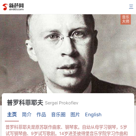
三
音乐
大师
普罗科菲耶夫
Sergei Prokofiev
主页
简介
作品
音乐圈
图片
English
普罗科菲耶夫是原苏联作曲家、钢琴家。自幼从母学习钢琴，5岁
试写钢琴曲、9岁试写歌剧。14岁进圣彼得堡音乐学院学习作曲和