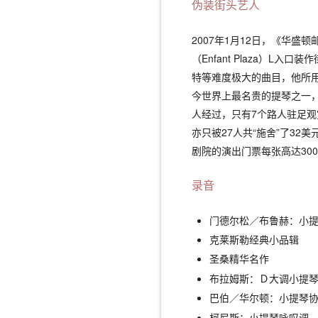
伪装街头艺人
2007年1月12日，《华
（Enfant Plaza）L
特等难度极大的曲目，他所用
今世界上最名贵的提琴之一，
人经过，只有7个路人驻足观
亦只被27人共“施舍”了32
剧院的演出门票每张高达30
录音
门德尔松／布鲁赫：小
克莱斯勒经典小品辑
圣桑精华名作
布拉姆斯：Ｄ大调小提琴
巴伯／华尔顿：小提琴
柯尼斯：小提琴咏叹调