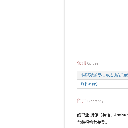
资讯
Guides
小提琴家约夏-贝尔:古典音乐
约书亚·贝尔
简介
Biography
约书亚·贝尔
（英语：
Joshua
曾获得格莱美奖。