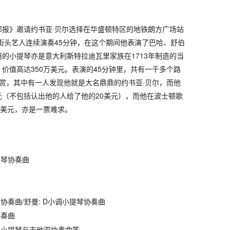
盛顿邮报》邀请约书亚·贝尔选择在华盛顿特区的地铁朗方广场站
入口装作街头艺人连续演奏45分钟，在这个期间他表演了巴哈、舒伯
的小提琴亦是意大利斯特拉迪瓦里家族在1713年制造的当
价值高达350万美元。表演的45分钟里，共有一千多个路
赏，其中有一人发现他就是大名鼎鼎的约书亚·贝尔，而他
美元（不包括认出他的人给了他的20美元），而他在波士顿歌
0美元，亦是一票难求。
提琴协奏曲
协奏曲/舒曼: D小调小提琴协奏曲
协奏曲
，小提琴与吉他双协奏曲等