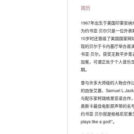
简历
1967年出生于美国印第安
为约书亚·贝尔只是一位外
10岁时还晋级了美国国家网
现的贝尔于卡内基厅举办首演
书亚·贝尔，获奖无数平步青
加冕，可谓正处于个人音乐生
期。
曾与许多大师级的人物合作过
的由张艾嘉、Samuel L.
与配乐家柯瑞格里亚诺合作
奥斯卡最佳电影原声带的名
约书亚·贝尔就是帕格尼尼重生的小
plays like a god!”。