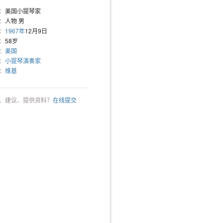
：
美国小提琴家
：
人物 男
：
1967年
12月9日
：
58岁
：
美国
：
小提琴演奏家
：
维基
、建议、提供资料？
在线提交