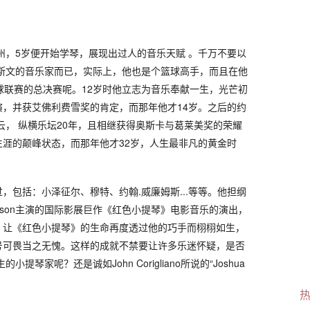
纳州，5岁便开始学琴，展现出过人的音乐天赋 。千万不要以
表斯文的音乐家而已，实际上，他也是个篮球高手，而且在他
球联赛的总决赛呢。12岁时他立志为音乐奉献一生，光芒初
，并获艾佛利费雪奖的肯定，而那年他才14岁。之后的约
云， 纵横乐坛20年，且相继获得奥斯卡与葛莱美奖的荣耀
涯的颠峰状态，而那年他才32岁，人生最非凡的黄金时
，包括：小泽征尔、穆特、约翰.威廉姆斯...等等。他担纲
Jackson主演的国际影展巨作《红色小提琴》电影音乐的演出，
，让《红色小提琴》的生命再度透过他的巧手而栩栩如生，
号可畏当之无愧。这样的成就不禁要让许多乐迷怀疑，是否
提琴家呢？还是诚如John Corigliano所说的“Joshua