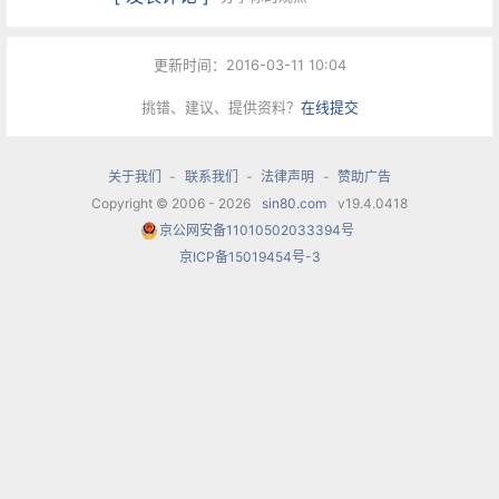
分明的《宫崎骏·久石让大型动漫交响音乐会》、消
夏交响音乐会、“爱之乐”室内乐音乐会、《柏林之
更新时间：2016-03-11 10:04
声》交响音乐会等。在诸多的演出中，乐团以其精
挑错、建议、提供资料？
在线提交
湛的演奏水平博得了广大听众的高度赞誉。
乐团以现代文化为引领，致力于高雅艺术的普及与
关于我们
-
联系我们
-
法律声明
-
赞助广告
Copyright © 2006 - 2026
sin80.com
v19.4.0418
推广，每年定期为广大群众上演新年、新春、清
京公网安备11010502033394号
明、端午、中秋、重阳为主题的传统节日音乐会。
京ICP备15019454号-3
坚持开展高雅艺术进“校园、企业、社区、农牧区、
军营”等活动，举办“百姓周末大舞台” 系列音乐会的
演出，2013年首次推出跨年音乐季。
近年，乐团水准快速提升，在各项重大赛事和演出
当中展现实力，得到了各方面音乐同仁的认可。