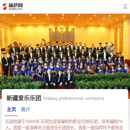
三
新疆爱乐乐团
Xinjiang philharmonic orchestra
主页
简介
乐团创建于1996年·乐团为双管编制的职业交响乐团，现有编制70
人。国家一级演奏员王晓亮任乐团团长，国家一级指挥阿不都热合