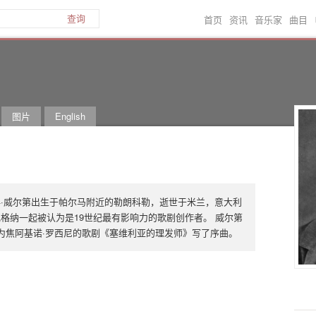
首页
资讯
音乐家
曲目
查询
图片
English
科·威尔第出生于帕尔马附近的勒朗科勒，逝世于米兰，意大利
瓦格纳一起被认为是19世纪最有影响力的歌剧创作者。 威尔第
他为焦阿基诺·罗西尼的歌剧《塞维利亚的理发师》写了序曲。