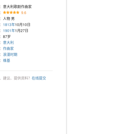
：
意大利歌剧作曲家
：
9.6
：
人物 男
：
1813年
10月10日
：
1901年
1月27日
：
87岁
：
意大利
：
作曲家
：
浪漫时期
：
维基
、建议、提供资料？
在线提交