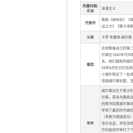
所属时期/
浪漫主义
乐派
歌剧《纳布科》《埃
代表作
运之力》《唐卡洛
父亲
卡罗·朱塞佩·威尔第
在他筹备自己的第
尔第在1840年代
系。他们婚前同居的
婚恋
59年8月在日内瓦
小镇外购买了一处
塔德威尔第别墅，
威尔第出生于意大利布
尔第，其母为路易吉
的图书馆里威尔第
学到了最初的作曲知
（多数为德国音乐）
早年
音乐总监，并在当地
巴列兹府中举行了