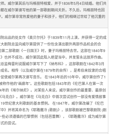
师。威尔第其后与玛格丽特相爱，并于1836年5月4日结婚。他们共
但都在威尔第谱写他的第一部歌剧期间夭折。不久后，玛格丽特也因
岁。威尔第非常热爱他的妻子和孩子，他们的相继过世给了他沉重的
院出品的处女作《奥贝尔托》于1839年11月上演，并获得一定的成
拉大剧院总监向威尔第提供了一份包含演出额外两部作品机会的合
的第二部歌剧《一日国王》时，妻子玛格丽特去世。这部在1840年9
王》也并不成功，威尔第因此陷入绝望当中，并发誓永远放弃作曲。
总监梅雷利说服威尔第写下了《纳布科》，这部歌剧在1842年3月
成名。相传（以及威尔第在1879年的自传），是希伯来奴隶的合唱
促使威尔第再次谱写音乐。 在1843年后的10年中，威尔第创作了1
被称作他的“画廊年”。这些歌剧包括1843年的《伦巴第人在第一次
44年的《埃尔纳尼》。对某些人来说，威尔第创作的最重要、最原创
的《马克白》。威尔第在《马克白》中首次尝试创作一部没有爱情故事
19世纪意大利歌剧的基本惯例。 在1847年，威尔第改编了《伦巴
中》并将其命名为《耶路撒冷 (歌剧)》，该部歌剧被巴黎歌剧院 (剧
于一些必须遵循的巴黎惯例（包括芭蕾舞），《耶路撒冷》成为威尔第
形式的尝试。