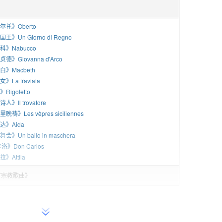
尔托》Oberto
》Un Giorno di Regno
科》Nabucco
》Giovanna d'Arco
白》Macbeth
La traviata
igoletto
》Il trovatore
》Les vêpres siciliennes
达》Aida
》Un ballo in maschera
》Don Carlos
》Attila
首宗教歌曲》