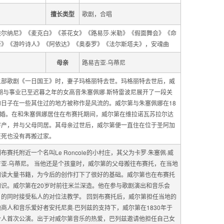
擅长类型
歌剧，合唱
尔纳尼》《麦克白》《茶花女》《路易莎·米勒》《假面舞会》《命
斯》《游吟诗人》《阿依达》《奥泰罗》《法尔斯塔夫》，安魂曲
母亲
路易吉亚·乌蒂尼
二部歌剧《一日国王》时，妻子玛格丽特去世。玛格丽特去世后，威
中期与事业已至迟暮之年的女高音朱塞佩娜·斯特雷波尼展开了一段关
日子在一些其住过的地方被称作是风流的。威尔第与朱塞佩娜在18
结婚。在和朱塞佩娜居住在布赛托期间，威尔第在维拉诺瓦苏拉尔达
房产，并与父母同居。其母亲过世后，威尔第便一直住在位于圣阿加
至死也没有再搬过家。
赛托附近一个名叫Le Roncole的小村庄，其父为卡罗·朱塞佩·威
亚·乌蒂尼。 当他还是个孩童时，威尔第的父母搬往布赛托，在当地
阅读大量书籍，为今后的创作打下了很好的基础。威尔第也在布赛托
识。威尔第在20岁时前往米兰深造。他在参与歌剧演出和音乐会
的同时接受私人的对位法教学。 回到布赛托后，威尔第担任当地的
商人和音乐爱好者安托尼奥·巴列兹的支持下，威尔第在1830年于
个人首次公演。出于对威尔第音乐的热爱，巴列兹邀请他担任自己女