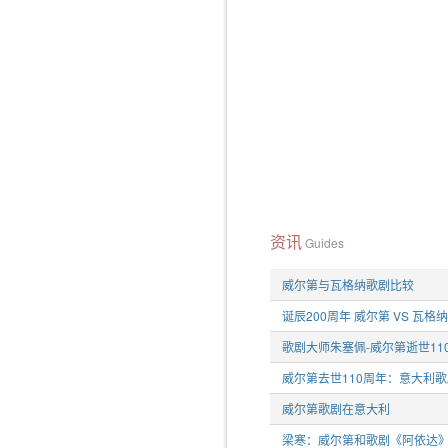
资讯
Guides
威尔第与瓦格纳歌剧比较
诞辰200周年 威尔第 VS 瓦格纳
歌剧大师朱塞佩-威尔第逝世11
威尔第去世110周年：意大利
威尔第歌剧在意大利
梁寒：威尔第和歌剧《阿依达