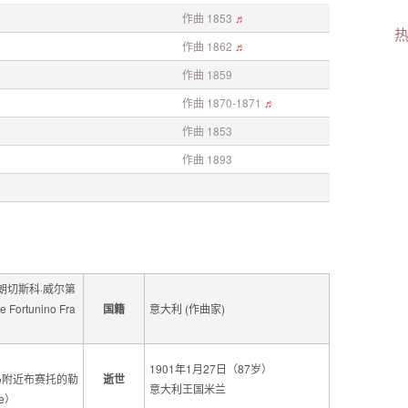
作曲 1853
♬
作曲 1862
♬
作曲 1859
作曲 1870-1871
♬
作曲 1853
作曲 1893
朗切斯科·威尔第
ortunino Fra
国籍
意大利 (作曲家)
1901年1月27日（87岁）
马附近布赛托的勒
逝世
意大利王国米兰
le）