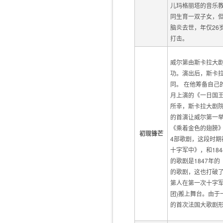
儿玛格丽塔的音乐教
同生育一双子女，
脑炎去世，年仅26
打击。
威尔第由斯卡拉大剧
功。演出后，斯卡
同。 在他筹备自己
月上演的《一日国
所幸，斯卡拉大剧院
的首演让威尔第一举
《乘着金色的翅膀》
初现锋芒
4部歌剧，这段时期
十字军中》，和18
的歌剧是1847年
的歌剧，这也打破了
第人在第一次十字军
团)搬上舞台。由
的首次法国大歌剧