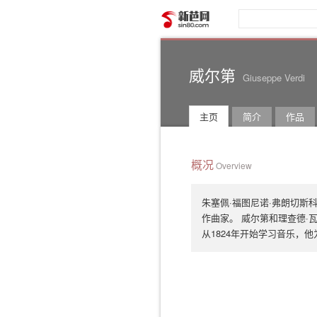
新芭网
威尔第
Giuseppe Verdi
主页
简介
作品
概况
Overview
朱塞佩·福图尼诺·弗朗切斯
作曲家。 威尔第和理查德·
从1824年开始学习音乐，