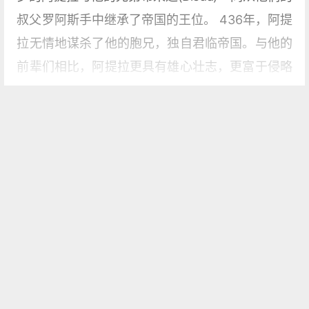
叔父罗阿斯手中继承了帝国的王位。 436年，阿提
拉无情地谋杀了他的胞兄，独自君临帝国。与他的
前辈们相比，阿提拉更具有雄心壮志，更富于侵略
性，而且才智极为超群。在历史上，阿提拉是一个
极为突显的角色。阿提拉时期的匈奴帝国是匈奴史
的最后一章，也是最辉煌的一章。他使罗马人蒙
用户评论
羞，使日尔曼人丧胆，具有令西人沮丧而无奈的强
[ 发表评论 ]
大力量，以至于他和他的匈奴铁骑都被称为“上帝之
分享你的观点
鞭”ourge of God)。
更新时间：2021-06-20 10:09
关于阿提拉本人各方面的记载，西方史书上有过多
挑错、建议、提供资料？
在线提交
少有些贬损，但仍不失生动具体的描写。阿提拉年
青时作战勇猛，称王之后则更主要地是依靠他的头
关于我们
-
联系我们
-
法律声明
-
赞助广告