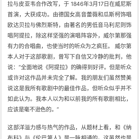
拉与皮亚韦合作改写，于 1846年3月17日在威尼斯
首演，大获成功。由德国女高音蕾薇和瓜斯柯饰唱
欧达贝拉与佛烈斯特，由著名的男低音马利尼则饰
唱阿提拉，除这样坚强的演唱阵容外，威尔第那强
有力的合唱曲，也使当时的听众为之疯狂。 威尔第
本人对于这部歌剧，曾写下自信又冷静的批判，他
说：“全面地说《阿提拉》的确得到好评。但是听众
或许对这作品并未完全了解。我的朋友们虽然赞美
说这是我所有歌剧中的最佳作品，但听众似乎并不
如此认为。我本人以为和以前我的所有歌剧相比，
应该是毫不逊色的。”
这部洋溢力感与热气的作品，从题材上看，和《纳
布科》与《伦巴第人》是一脉相通的。这虽然也是