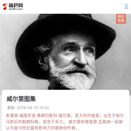
三
精彩
图集
威尔第图集
更新: 2019-04-15 15:02
朱塞佩·福图尼诺·弗朗切斯科·威尔第，意大利作曲家，出生于帕尔
马附近的勒朗科勒，逝世于米兰。 威尔第和理查德·瓦格纳一起被
认为是19世纪最有影响力的歌剧创作者。