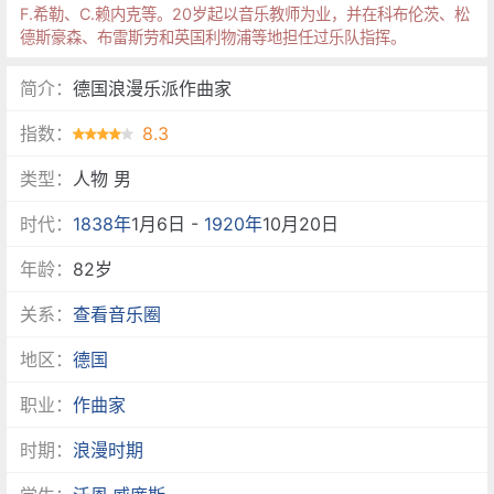
F.希勒、C.赖内克等。20岁起以音乐教师为业，并在科布伦茨、松
德斯豪森、布雷斯劳和英国利物浦等地担任过乐队指挥。
简介：
德国浪漫乐派作曲家
指数：
8.3
类型：
人物 男
时代：
1838年
1月6日 -
1920年
10月20日
年龄：
82岁
关系：
查看音乐圈
地区：
德国
职业：
作曲家
时期：
浪漫时期