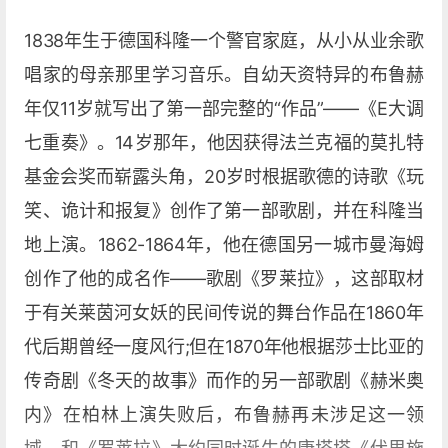
1838年生于德国科隆一个警官家庭，从小从业余歌
唱家的母亲那里学习音乐。自幼天资特异的布鲁赫
年仅11岁就写出了第一部完整的“作品”——《E大调
七重奏》。14岁那年，他因获得法兰克福的莫扎特
基金会奖而崭露头角，20岁时根据歌德的诗歌《玩
笑、诡计和报复》创作了第一部歌剧，并在科隆当
地上演。1862-1864年，他在德国另一城市曼海姆
创作了他的成名作——歌剧《罗莱拉》，这部取材
于有关莱茵河女妖的民间传说的舞台作品在1860年
代后期曾经一度风行;但在1870年他根据莎士比亚的
传奇剧《冬天的故事》而作的另一部歌剧《赫米奥
内》在柏林上演失败后，布鲁赫再未涉足这一领