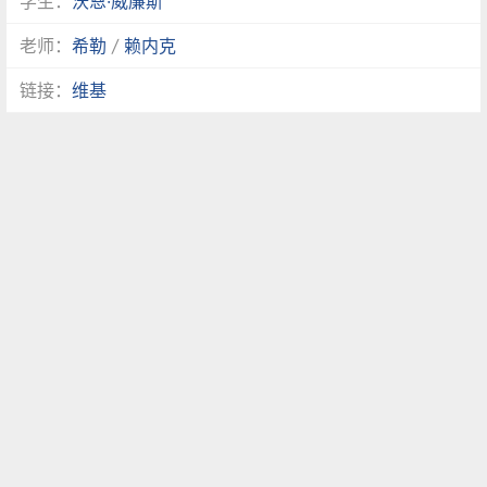
学生：
沃恩·威廉斯
老师：
希勒
/
赖内克
链接：
维基