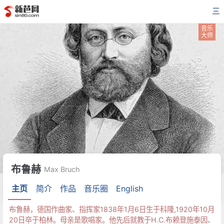
三
音乐
大师
布鲁赫
Max Bruch
主页
简介
作品
音乐圈
English
布鲁赫，德国作曲家、指挥家1838年1月6日生于科隆,1920年10月
20日卒于柏林。母亲是歌唱家。他先后就教于H.C.布赖登施泰因、