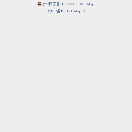
剧《奥德修斯》、《钟之歌》、《阿基留斯》和
京公网安备11010502033394号
京ICP备15019454号-3
《摩西》因为迎合了德国统一后的民族情绪而受到
欢迎，但在德国之外却鲜有听众。从1890年起，他
一直在柏林高等音乐学校教授作曲达20余年。这一
时期，布鲁赫培养了不少学生(其中包括20世纪重要
的英国作曲家沃恩-威廉姆斯和意大利作曲家雷斯皮
基)，并作为出色的音乐教师享有大名，然而他和新
德意志乐派在创作观念上的冲突和个人恩怨方面的
纠葛以及勃拉姆斯巨大的影响力却使他远离了浪漫
主义音乐的主流视野，作为作曲家的成就逐渐被遗
忘(虽然他一直坚持创作，直到临终前一年还写出了
《A小调弦乐五重奏》)。
布鲁赫还曾先后被剑桥大学、柏林大学、布雷斯大