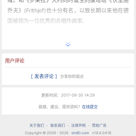
域。和《罗莱拉》大约同时诞生的康塔塔《伏里施
乔夫》(Frithjof)也十分有名，以致长期以来他在德
国被视为一位优秀的合唱作曲家。
1865-1867年，布鲁赫担任德国科布棱茨宫廷的乐
长，在此创作了他最为人所知的《第一小提琴协奏
曲》，并与当时第一流的小提琴家如大卫、约阿希
用户评论
姆、萨拉萨蒂等人结下了深厚的交谊。受到这些演
[ 发表评论 ]
分享你的观点
奏家的影响与启发，布鲁赫后来又为小提琴写作了
大量作品，但除了《苏格兰幻想曲》之外不幸大都
更新时间：2017-09-30 14:29
被遗忘了。
挑错、建议、提供资料？
在线提交
从1870年代后期开始，布鲁赫先后在柏林、利物
关于我们
-
联系我们
-
法律声明
-
赞助广告
浦、布雷斯劳等地担任乐队指挥。这一时期的清唱
Copyright © 2006 - 2026
sin80.com
v19.4.0418