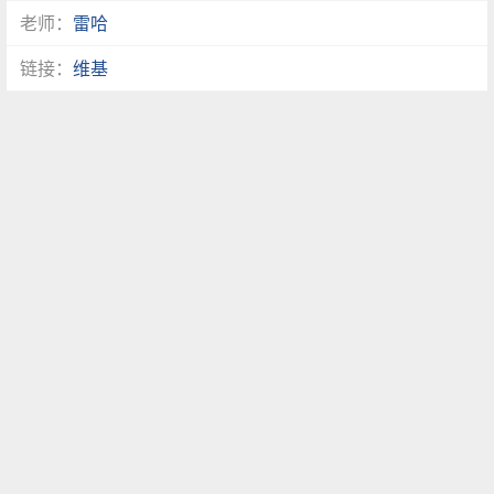
老师：
雷哈
链接：
维基