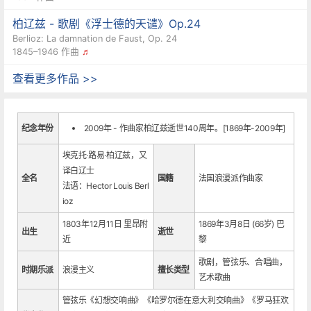
柏辽兹 - 歌剧《浮士德的天谴》Op.24
Berlioz: La damnation de Faust, Op. 24
1845–1946 作曲
♬
查看更多作品 >>
纪念年份
2009年 - 作曲家柏辽兹逝世140周年。[1869年-2009年]
埃克托·路易·柏辽兹，又
译白辽士
全名
国籍
法国浪漫派作曲家
法语：Hector Louis Berl
ioz
1803年12月11日 里昂附
1869年3月8日 (66岁) 巴
出生
逝世
近
黎
歌剧，管弦乐、合唱曲，
时期乐派
浪漫主义
擅长类型
艺术歌曲
管弦乐《幻想交响曲》《哈罗尔德在意大利交响曲》《罗马狂欢