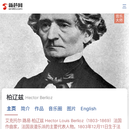
三
音乐
大师
柏辽兹
Hector Berlioz
主页
简介
作品
音乐圈
图片
English
艾克托尔·路易·柏辽兹 Hector Louis Berlioz（1803-1869）法国
作曲家，法国浪漫乐派的主要代表人物。1803年12月11日生于法