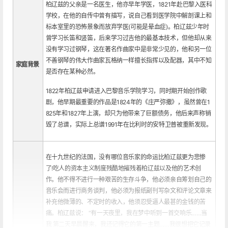
柏辽兹的父亲是一名医生，他亦早年学医，1821年赴巴黎入医科
学校，在他的自传中曾有描写，说自己看到医学院中解剖课上和
标本室里的恐怖景象而放弃学医(可能是晕血症)。柏辽兹少年时
曾学习长笛和竖笛，后来学习过吉他的最基本技术，但他却从来
没有学习过钢琴，这在著名作曲家中是非常少见的，他和另一位
不善钢琴的伟大作曲家瓦格纳一样擅长指挥以及配器，其中不知
家庭背景
是否存在某种必然。
1822年柏辽兹申请进入巴黎音乐学院学习，同时期开始创作歌
剧，他早期最重要的作品是1824年的《庄严弥撒》，虽然曾在1
825年和1827年上演，却只为他带来了巨额债务，他后来声称销
毁了总谱，实际上总谱1991年在比利时的安特卫普被重新发现。
在十九世纪的法国，没有哪位音乐家的命运比柏辽兹更为悲惨
了!吃人的资本主义制度残酷地摧残着柏辽兹以及他的艺术创
作。他不得不进行一种艰苦的生存斗争，他必须亲自筹划自己的
音乐会而进行商务谈判，他必须为报纸副刊写杂文和评论文章来
补充他微薄的、不定时的收入，他须忍受逼人最甚的金钱的苦
痛。柏辽兹说： “有一天夜里，我在梦中听到一首交响乐……当
我 第二天早晨醒来，我还记得它的第一主题……我很想把它记录