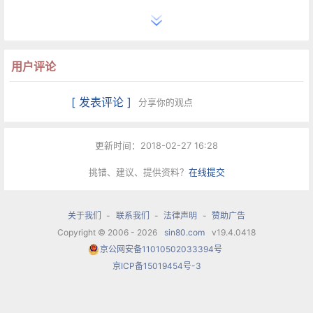
下来，但我一考虑:如果我把这个主题写下来，它会使我激动地
要把整个交响乐作完，那么，我就无空再写什么副刊杂文了，我
的收入就会减少，……而且写完之后，我就得找人抄写这首交响
乐的乐谱，这样我将会负上1200法郎的债……我还会举行一次音
用户评论
乐会演出，它的收入不够开销的一半，……那么，我将丧失掉我
根本没有的、无法筹措我可怜的病妻必要的东西以及儿子的膳食
[ 发表评论 ]
分享你的观点
费和我个人的生活必需品。因而我克服了它的诱惑，我一再强迫
自己将它忘掉，……第二天早上，对于这首交响乐的记忆就让它
永远地消失掉吧。”在这样的自我剖白当中，我们可以感受到柏
更新时间：2018-02-27 16:28
辽兹的痛苦;但我们也很痛苦，一首可能成为经典的交响乐，就
为了几篇无聊的副刊文章而消失无踪。这真是人类经济体系里最
挑错、建议、提供资料？
在线提交
无奈的事情了。
1803年生于格勒诺布尔的拉科特-圣安德烈，早年学过长
关于我们
-
联系我们
-
法律声明
-
赞助广告
笛和竖笛，后来又学吉他，但从未学过钢琴;
Copyright © 2006 - 2026
sin80.com
v19.4.0418
1821年他遵从父命赴巴黎进医科学校;
京公网安备11010502033394号
1822年申请学习音乐并开始创作歌剧;
京ICP备15019454号-3
1823年成为勒絮尔的私人学生后，又创作了一部清唱剧;
1826年进入巴黎音乐学院，师从雷哈和勒絮尔;
生平经历
1827年在奥德翁剧院观看英国肯布尔剧团上演的《哈姆