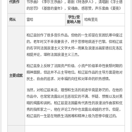
代表作
节序曲》《李尔王序曲》，歌剧《特洛伊人》，清唱剧《浮士德
的惩罚》《基督的童年》，安魂曲，感恩赞，声乐套曲《夏夜》
学生/受
师从
雷哈
哈梅里克
影响人物
柏辽兹创作了很多音乐作品，但他的一生却是在贫困饥寒中度过
的，老年时又不幸丧妻丧子，终于悲惨地病逝于巴黎。但柏辽兹
的名字同法国浪漫主义文学大师--雨果及浪漫派画家德拉克洛瓦
相提并论，堪称法国浪漫主义三杰。
柏辽兹身上反映了法国资产阶级、小资产阶级革命性衰颓时期的
精神面貌，但这并不占主导地位。柏辽兹作品的主导方面是他对
主要成就
民主、自由的追求、对幸福的向往和对革命的炽热感情。
当然，对柏辽兹来说，理想和生活的前途毕竟是渺茫的，在他的
作品中，也常常流露出对丑恶现实的不满、怀疑、愤慨以及对黑
暗的揭露和讽刺。柏辽兹是法国最有代表性的浪漫派作曲家和优
秀的指挥家之一，他在评论工作中也显露出卓越的才华。但是，
柏辽兹的一生是在物质生活困难和精神上极为悲惨中度过的。