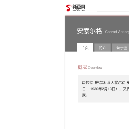
新芭网
安索尔格
Conrad Ansor
主页
简介
音乐圈
概况
Overview
康拉德·爱德华·莱因霍尔德·安索尔格（
日 – 1930年2月13日
家。