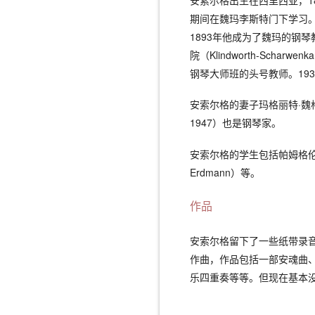
安索尔格出生在西里西亚，188
期间在魏玛李斯特门下学习
1893年他成为了魏玛的钢琴
院（Klindworth-Schar
钢琴大师班的头号教师。19
安索尔格的妻子玛格丽特·魏格林（
1947）也是钢琴家。
安索尔格的学生包括帕姆格伦、
Erdmann）等。
作品
安索尔格留下了一些纸带录
作曲，作品包括一部安魂曲
乐四重奏等等。但现在基本