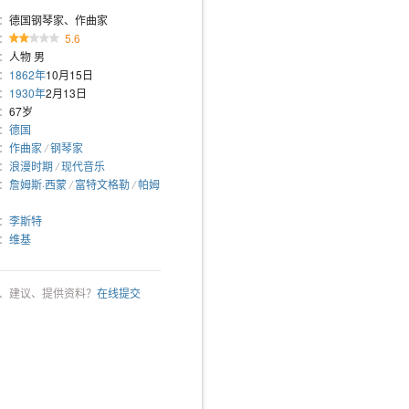
：
德国钢琴家、作曲家
：
5.6
：
人物 男
：
1862年
10月15日
：
1930年
2月13日
：
67岁
：
德国
：
作曲家
/
钢琴家
：
浪漫时期
/
现代音乐
：
詹姆斯·西蒙
/
富特文格勒
/
帕姆
：
李斯特
：
维基
、建议、提供资料？
在线提交