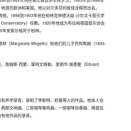
0到1882年间在莱比锡音乐学院学习，1885年到1886年
。他游历欧洲和美国。他以对贝多芬的极佳诠释而出名。
教授。1898到1903年他在柏林克林德沃兹-沙尔文卡音乐学
wenka Conservatory）任教。1920年他成为布拉格德国音乐协会
30年安索尔格死于柏林。
Margarete Wegelin）和他们的儿子乔阿希姆（1893-
詹姆斯·西蒙、富特文格勒、爱德华·埃德曼（Eduard
音和声学录音，录制了李斯特、舒曼等人的作品。他本人也
、两部交响曲、三部钢琴奏鸣曲、一部钢琴协奏曲、两首弦
没有他作品的录音。