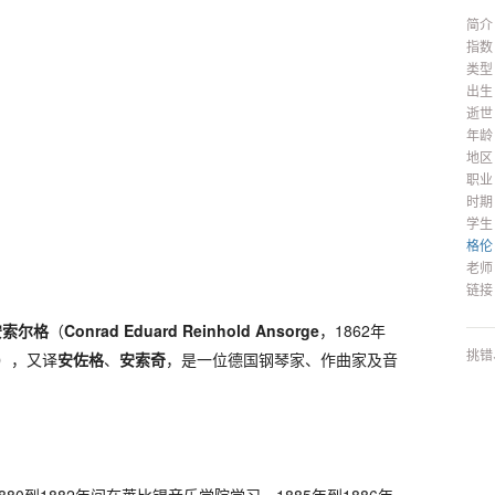
简介
指数
类型
出生
逝世
年龄
地区
职业
时期
学生
格伦
老师
链接
安索尔格
（
Conrad Eduard Reinhold Ansorge
，1862年
挑错
3日），又译
安佐格
、
安索奇
，是一位德国钢琴家、作曲家及音