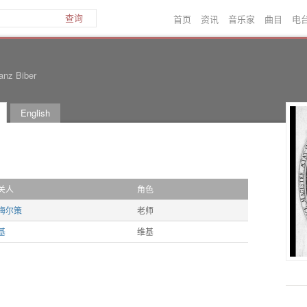
首页
资讯
音乐家
曲目
电
查询
anz Biber
English
关人
角色
梅尔策
老师
基
维基