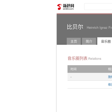
新芭网
比贝尔
Heinrich Ignaz Fr
主页
简介
音乐圈
音乐圈列表
Relations
时间
相
-
施
维