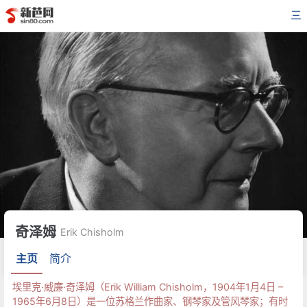
三
奇泽姆
Erik Chisholm
主页
简介
埃里克·威廉·奇泽姆（Erik William Chisholm，1904年1月4日 –
1965年6月8日）是一位苏格兰作曲家、钢琴家及管风琴家；有时