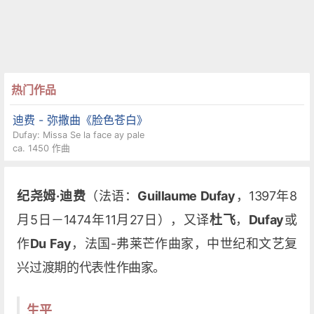
热门作品
迪费 - 弥撒曲《脸色苍白》
Dufay: Missa Se la face ay pale
ca. 1450 作曲
纪尧姆·迪费
（法语：
Guillaume Dufay
，1397年8
月5日－1474年11月27日），又译
杜飞
，
Dufay
或
作
Du Fay
，法国-弗莱芒作曲家，中世纪和文艺复
兴过渡期的代表性作曲家。
生平