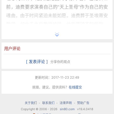
前，迪费要求演奏自己的“天上圣母”作为自己的安
魂曲，由于时间紧迫未能如愿。迪费葬于圣埃蒂安
教堂，却由于之后教堂被毁，他的墓碑不知所踪。
1859年墓碑被重新发现，发现时竟被当作井盖使
用。如今这块墓碑被保存在里尔美术博物馆内。
用户评论
音乐
[ 发表评论 ]
分享你的观点
迪费的主要作品是弥撒曲、经文歌等各种当时主要
更新时间：2017-11-23 22:49
的宗教音乐体裁的作品，此外还有不少世俗歌曲。
挑错、建议、提供资料？
在线提交
他可能是最早使用世俗歌曲作为弥撒曲的定旋律的
作曲家。他的音乐充满了热情的和声和感情丰富的
关于我们
-
联系我们
-
法律声明
-
赞助广告
旋律，预示着文艺复兴时期的艺术。
Copyright © 2006 - 2026
sin80.com
v19.4.0418