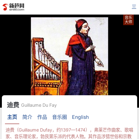
三
音乐
大师
迪费
Guillaume Du Fay
主页
简介
作品
音乐圈
English
迪费（Guillaume Dufay，约1397—1474），弗莱芒作曲家、歌唱
家、音乐理论家，勃艮第乐派的代表人物。其作品涉猎世俗和宗教