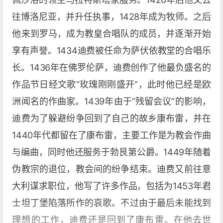
往博洛尼亚，并升任执事，1428年成为牧师。之后
他来到罗马，成为教皇合唱队的成员，并逐渐开始
享有声誉。1434迪费被任命为萨伏依教堂的合唱乐
长。1436年在佛罗伦萨，迪费创作了他最负盛名的
作品节日经文歌“玫瑰刚刚盛开”，此时他已经是欧
洲闻名的作曲家。1439年由于“残留会议”的影响，
迪费为了躲避纷争回到了自己的故乡康布雷，并在
1440年代都留在了康布雷，主要工作是为教会作曲
与编曲，同时他还服务于勃艮第公爵。1449年随着
伪教宗的退位，教会间的纷争结束。迪费又前往意
大利谋求职位，他写了许多作品，包括为1453年君
士坦丁堡陷落所作的哀歌。不过由于最后未能找到
理想的工作，迪费还是回到了康布雷。在他去世