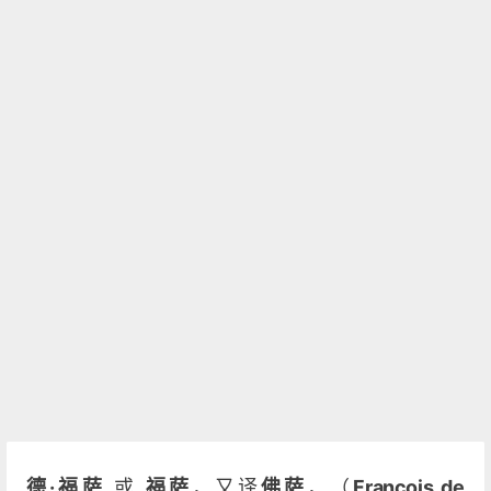
德·福萨
或
福萨
，又译
佛萨
，（
François de