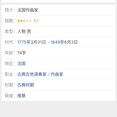
简介：
法国作曲家
指数：
6.1
类型：
人物 男
时代：
1775年
3月31日 -
1849年
6月3日
年龄：
74岁
地区：
法国
职业：
古典吉他演奏家
/
作曲家
时期：
古典时期
链接：
维基