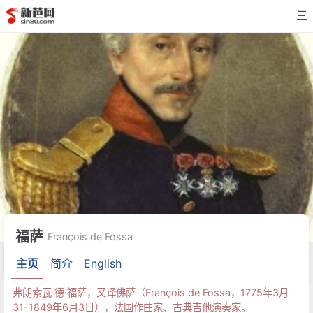
三
福萨
François de Fossa
主页
简介
English
弗朗索瓦·德·福萨，又译佛萨（François de Fossa，1775年3月
31-1849年6月3日），法国作曲家、古典吉他演奏家。