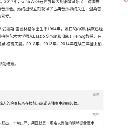
罄。2017年，Gina Alice在世界最大的钢琴音乐节—德国鲁
奏音乐会。她的出现立刻获得了古典音乐界的关注，温柔善
的喜爱。
·受丽斯·雷德林格尔出生于1994年，她在8岁的时候就已经
大学师从László Simon和Klaus Hellwig教授，在
·格雷夫曼。2012年、2013年、2014年连续三年登上柏
。
家郎朗结婚。
媒体
nger 凭借其惊人的演奏技巧在拉赫玛尼诺夫独奏中翩翩起舞。
媒体
中跃出，非常庄严，简直就是一场难以置信的钢琴键盘魔术