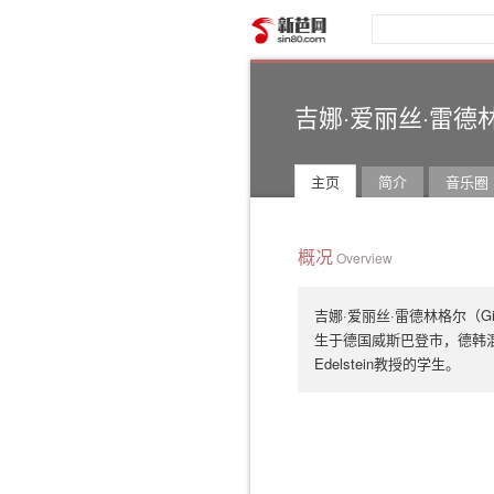
新芭网
吉娜·爱丽丝·雷德
主页
简介
音乐圈
概况
Overview
吉娜·爱丽丝·雷德林格尔（Gina 
生于德国威斯巴登市，德韩混
Edelstein教授的学生。