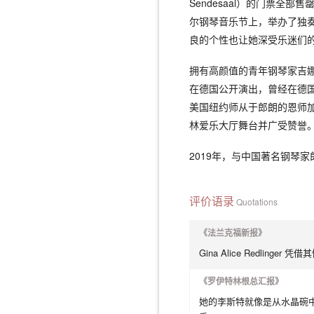
Sendesaal）的门票全部售
尔钢琴音乐节上，举办了独
良的个性也让她深受乐迷们
拥有高颜值的青年钢琴家吉娜
在德国公开演出，曾经在德国柏林艺术
美国纽约师从于郎朗的恩师加里
林爱乐大厅舞台并广受赞誉
2019年，与中国著名钢琴
评价语录
Quotations
《法兰克福新报》
Gina Alice Redli
《罗伊特林根总汇报》
她的李斯特就像是从水晶碗