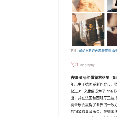
更多 /
郎朗与新娘吉娜·爱丽斯·雷
简介
Biography
吉娜·爱丽丝·雷德林格尔
（
Gi
年出生于德国威斯巴登市，
仅过3年之后便成为了Irina
出，并在法国和西班牙迅速成长为
奏音乐会赢得了业界的一致好评。
的钢琴独奏音乐会，在德国法兰克福黑