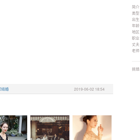
简介
类型
出生
年龄
地区
职业
丈夫
老师
挑错
家结婚
2019-06-02 18:54