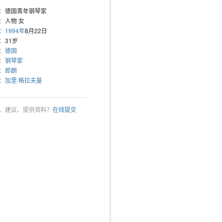
：
德国青年钢琴家
：
人物 女
：
1994年
8月22日
：
31岁
：
德国
：
钢琴家
：
郎朗
：
加里·格拉夫曼
、建议、提供资料？
在线提交