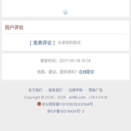
歌剧院中国原创歌剧《热瓦普恋歌》、《山林之
梦》、《红帮裁缝》、《北川兰辉》、《红军不怕
用户评论
远征难》女主角，在瓦格纳的歌剧《女武神》中饰
演Gehilde 格希尔德、《齐格弗里德》中饰演先知
[ 发表评论 ]
分享你的观点
鸟、《众神的黄昏》、《莱茵的黄金》中饰演莱茵
河女仙Woglinde 福格琳德、《唐豪赛》中饰演男
更新时间：2017-05-18 10:19
童。并且在音乐剧《西区故事》中饰演女主角
挑错、建议、提供资料？
在线提交
Maria、在《坎迪德（老实人）》中的女主角菊内
贡。
关于我们
-
联系我们
-
法律声明
-
赞助广告
Copyright © 2006 - 2026
sin80.com
v19.4.0418
京公网安备11010502033394号
在参与二十余部歌剧演出的同时，郭橙橙还参与了
京ICP备15019454号-3
大量各种形式音乐会的演出。并成功地在国内多地
举办了多场个人独唱音乐会。 长期参加中央歌剧院