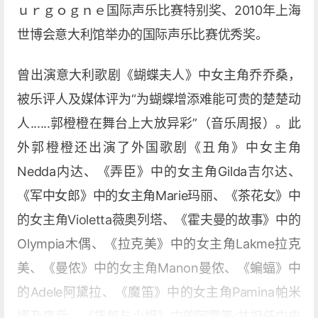
ｕｒｇｏｇｎｅ国际声乐比赛特别奖、2010年上海
世博会意大利馆举办的国际声乐比赛优秀奖。
曾出演意大利歌剧《蝴蝶夫人》中女主角乔乔桑，
被乐评人及媒体评为“为蝴蝶增添难能可贵的楚楚动
人......郭橙橙在舞台上大放异彩”（音乐周报）。此
外郭橙橙还出演了外国歌剧《丑角》中女主角
Nedda内达、《弄臣》中的女主角Gilda吉尔达、
《军中女郎》中的女主角Marie玛丽、《茶花女》中
的女主角Violetta薇奥列塔、《霍夫曼的故事》中的
Olympia木偶、《拉克美》中的女主角Lakme拉克
美、《曼侬》中的女主角Manon曼侬、《蝙蝠》中
的Adele阿黛拉、《魔笛》中的女主角Pamina帕米
娜及夜后、《货郎与小姐》中的阿霞等;并担任中央