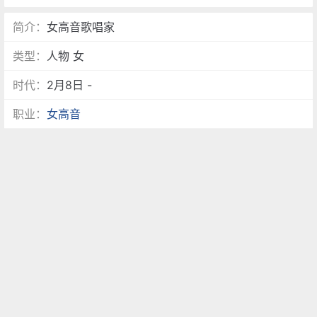
简介：
女高音歌唱家
类型：
人物 女
时代：
2月8日 -
职业：
女高音