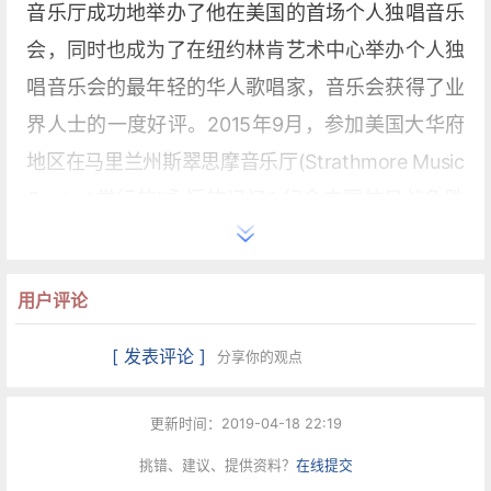
音乐厅成功地举办了他在美国的首场个人独唱音乐
会，同时也成为了在纽约林肯艺术中心举办个人独
唱音乐会的最年轻的华人歌唱家，音乐会获得了业
界人士的一度好评。2015年9月，参加美国大华府
地区在马里兰州斯翠思摩音乐厅(Strathmore Music
Center)举行的“永恒的记忆”-纪念中国抗日战争胜
利70周年大型音乐会，独唱《黄河颂》。2017年9
月，在纽约卡内基音乐厅（Carnegie Hall）成功举
用户评论
办个人音乐会，并用中文、英文、意大利语、德
语、法语五种语言演唱30多首歌曲。他本科曾就读
[ 发表评论 ]
分享你的观点
于中国音乐学院，师从著名声乐教育家宋一, 并受大
都会歌唱家傅海静的悉心指导，在校学习期间是美
更新时间：2019-04-18 22:19
声专业连续四年的年级第一保持者，校奖学金获得
挑错、建议、提供资料？
在线提交