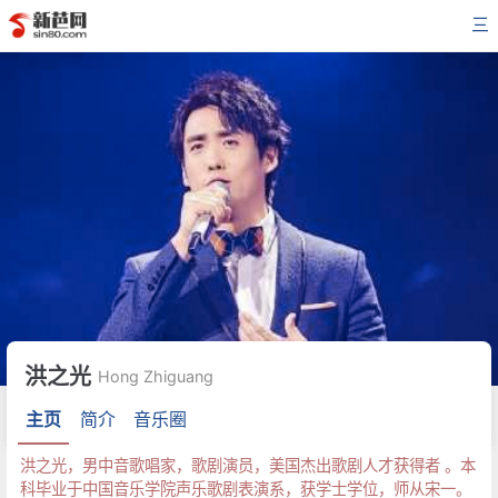
三
洪之光
Hong Zhiguang
主页
简介
音乐圈
洪之光，男中音歌唱家，歌剧演员，美国杰出歌剧人才获得者 。本
科毕业于中国音乐学院声乐歌剧表演系，获学士学位，师从宋一。