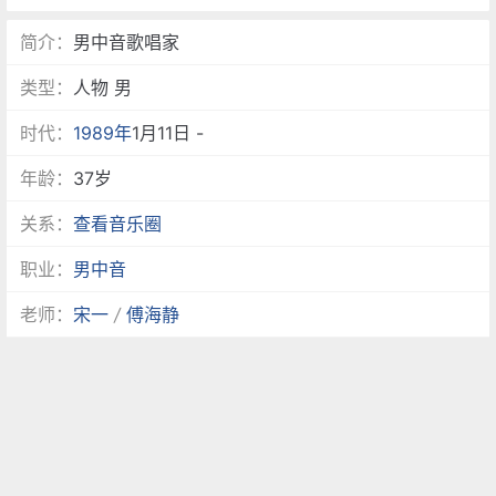
简介：
男中音歌唱家
类型：
人物 男
时代：
1989年
1月11日 -
年龄：
37岁
关系：
查看音乐圈
职业：
男中音
老师：
宋一
/
傅海静