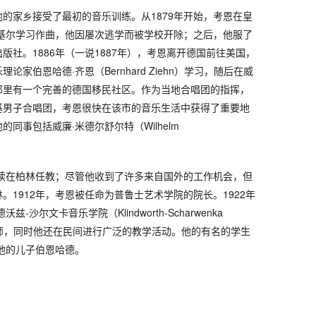
的家乡接受了最初的音乐训练。从1879年开始，考恩在皇
·基尔学习作曲，他因屡次逃学而被学校开除；之后，他服了
版社。1886年（一说1887年），考恩离开德国前往美国，
家伯恩哈德·齐恩（Bernhard Ziehn）学习，随后在威
那里有一个完善的德国移民社区。作为当地合唱团的指挥，
基男子合唱团，考恩很快在该市的音乐生活中获得了重要地
同事包括威廉·米德尔舒尔特（Wilhelm
继续在柏林任教；尽管他收到了许多来自国外的工作机会，但
。1912年，考恩被任命为普鲁士艺术学院的院长。1922年
-沙尔文卡音乐学院（Klindworth-Scharwenka
任作曲教师，同时他还在民间进行广泛的教学活动。他的有名的学生
他的儿子伯恩哈德。