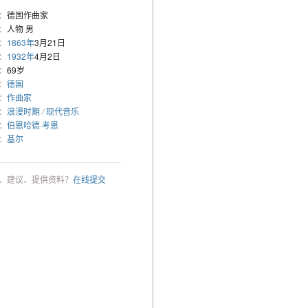
：
德国作曲家
：
人物 男
：
1863年
3月21日
：
1932年
4月2日
：
69岁
：
德国
：
作曲家
：
浪漫时期
/
现代音乐
：
伯恩哈德·考恩
：
基尔
、建议、提供资料？
在线提交