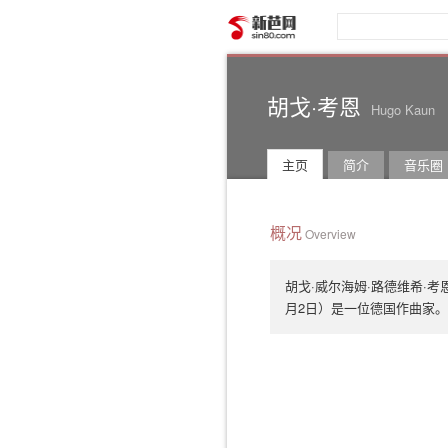
新芭网
胡戈·考恩
Hugo Kaun
主页
简介
音乐圈
概况
Overview
胡戈·威尔海姆·路德维希·考恩（Hug
月2日）是一位德国作曲家。