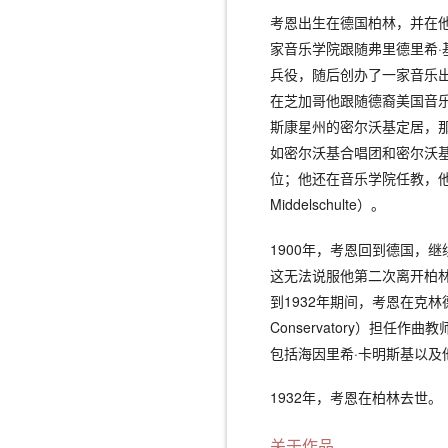
考恩出生在德国柏林，并在他
家音乐学院跟随弗里德里希
兵役，随后创办了一家音乐出
在芝加哥他跟随德裔美国音乐理论
斯康星州的密尔沃基定居，
如密尔沃基合唱团和密尔沃
位；他还在音乐学院任教，他的
Middelschulte）。
1900年，考恩回到德国，
这无法说服他第二次离开柏林
到1932年期间，考恩在克林德沃兹
Conservatory）担
包括海因里希·卡明斯基以及
1932年，考恩在柏林去世。
关于作品