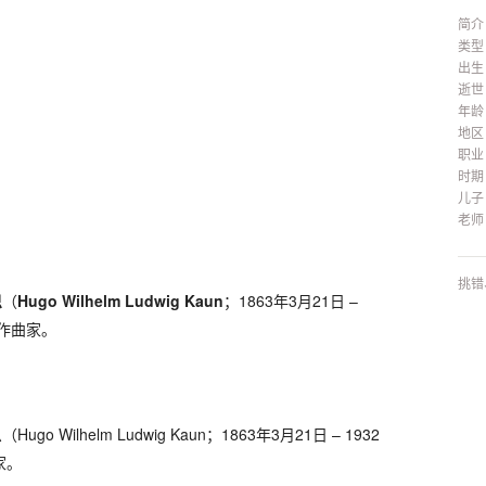
简介
类型
出生
逝世
年龄
地区
职业
时期
儿子
老师
挑错
恩
（
Hugo Wilhelm Ludwig Kaun
；1863年3月21日 –
国作曲家。
o Wilhelm Ludwig Kaun；1863年3月21日 – 1932
家。