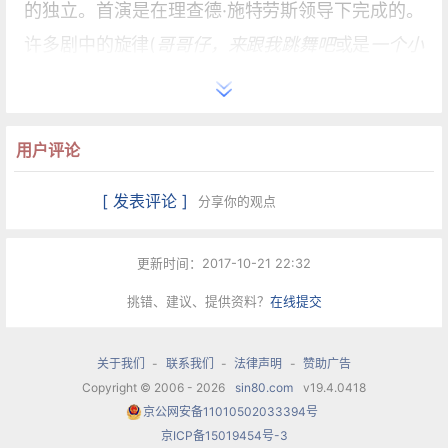
的独立。首演是在理查德·施特劳斯领导下完成的。
许多剧中的旋律(
哥哥仔，来跟我跳舞吧
或是
一个小
矮人站在森林里
)成了德语民歌。他本人说，他其余
的作品同样也是受民歌的启发和影响的。洪普丁克
写有6部歌剧，他的作品全集有170首作品，由其孙
用户评论
女埃娃·洪佩尔丁克博士出版，以恩格尔贝特·洪佩尔
[ 发表评论 ]
分享你的观点
丁克作品目录（Engelbert-Humperdinck-
Werkverzeichnis EHWV)标注。
更新时间：2017-10-21 22:32
挑错、建议、提供资料？
在线提交
2004年9月9日为纪念他诞生150周年，德国邮政发
行了洪佩尔丁克纪念邮票。
关于我们
-
联系我们
-
法律声明
-
赞助广告
Copyright © 2006 - 2026
sin80.com
v19.4.0418
作品
京公网安备11010502033394号
京ICP备15019454号-3