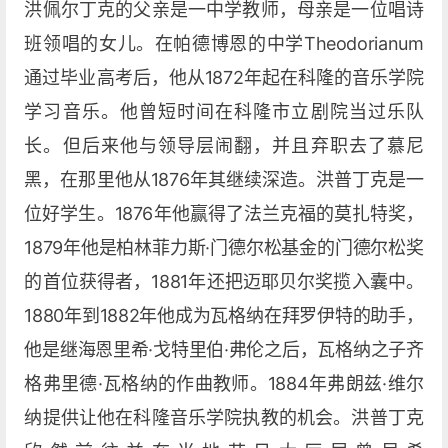
洪佩尔丁克的父亲是一中学教师，母亲是一位唱诗
班领唱的女儿。在帕德博恩的中学Theodorianum
通过毕业高考后，他从1872年起在科隆的音乐学院
学习音乐。他曾短时间在科隆市立剧院当过乐队
长。但后来他与领导层闹翻，并且弃职去了慕尼
黑，在那里他从1876年其继续深造。洪普丁克是一
位好学生。1876年他赢得了法兰克福的莫扎特奖，
1879年他是柏林菲力斯·门德尔松基金的门德尔松奖
的首位获得者，1881年还把迈耶贝尔奖揽入囊中。
1880年到1882年他成为瓦格纳在拜罗伊特的助手，
他是继海恩里希·戈特里伯·弗伦之后，瓦格纳之子齐
格弗里德·瓦格纳的作曲教师。1884年弗朗兹·维尔
纳提供让他在科隆音乐学院执教的机会。洪普丁克