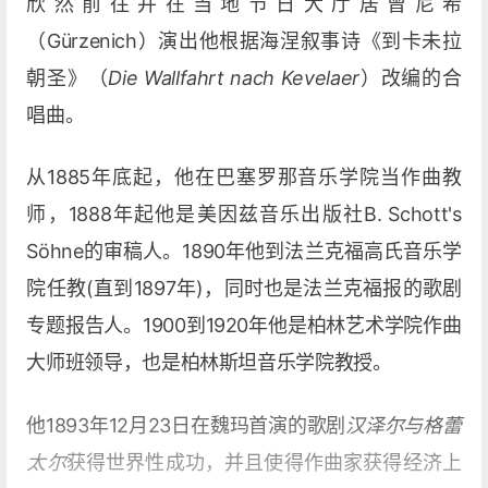
欣然前往并在当地节日大厅居曾尼希
（Gürzenich）演出他根据海涅叙事诗《到卡未拉
朝圣》（
Die Wallfahrt nach Kevelaer
）改编的合
唱曲。
从1885年底起，他在巴塞罗那音乐学院当作曲教
师，1888年起他是美因兹音乐出版社B. Schott's
Söhne的审稿人。1890年他到法兰克福高氏音乐学
院任教(直到1897年)，同时也是法兰克福报的歌剧
专题报告人。1900到1920年他是柏林艺术学院作曲
大师班领导，也是柏林斯坦音乐学院教授。
他1893年12月23日在魏玛首演的歌剧
汉泽尔与格蕾
太尔
获得世界性成功，并且使得作曲家获得经济上