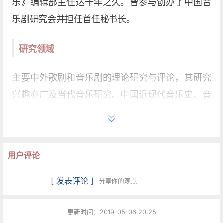
乐》编辑部主任达十年之久。曾参与创办了中国音
乐剧研究会并担任首任秘书长。
研究领域
主要中外歌剧和音乐剧的理论研究与评论，其研究
兴趣亦广及当代音乐研究、中国近现代音乐史、音
乐批评学、音乐美学、音乐编辑学等。曾与人合作
主编了《二十世纪外国音乐家词典》并参与多部辞
书的条目撰写。先后出版专著《二十世纪中国音
用户评论
乐》、《歌剧艺术论纲》和杂文散文短论集《谐谑
与交响》，完成音乐剧专著《音乐剧：作为二十世
[ 发表评论 ]
分享你的观点
纪之都市文化》，并在全国各大报刊发表论文、评
论200余万字。积极参加歌剧和音乐剧的创作、演
更新时间：2019-05-06 20:25