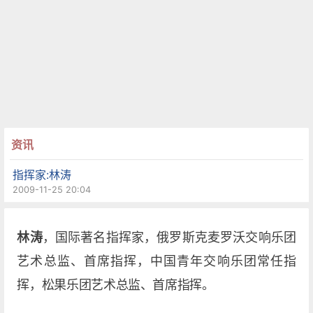
资讯
指挥家:林涛
2009-11-25 20:04
林涛
，国际著名指挥家，俄罗斯克麦罗沃交响乐团
艺术总监、首席指挥，中国青年交响乐团常任指
挥，松果乐团艺术总监、首席指挥。