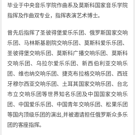
毕业于中央音乐学院作曲系及莫斯科国家音乐学院
指挥及作曲双专业，指挥表演艺术博士。
曾先后指挥了圣彼得堡爱乐乐团、俄罗斯国家交响
乐团、马林斯基剧院交响乐团、莫斯科爱乐乐团、
圣彼得堡交响乐团、莫斯科广播交响乐团、莫斯科
交响乐团、乌拉尔爱乐乐团、新西伯利亚交响乐
团、维也纳交响乐团、捷克布拉格交响乐团、西班
牙穆尔西亚交响乐团、土耳其国家交响乐团、台北
市立交响乐团等世界知名乐团及中国国家交响乐
团、中国爱乐乐团、中国青年交响乐团、松果乐团
等国内顶级乐团的演出,并被邀请担任俄罗斯众多乐
团的客座指挥。