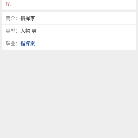
挥。
简介：
指挥家
类型：
人物 男
职业：
指挥家