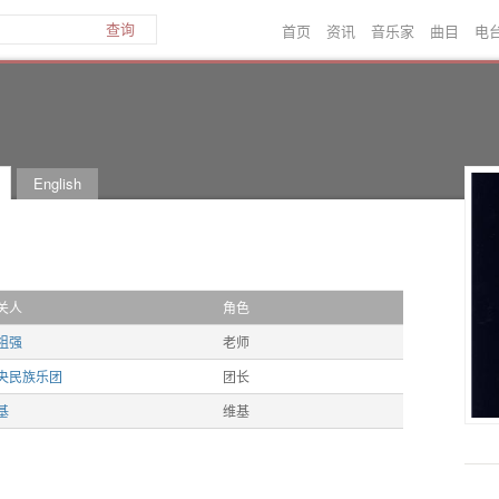
首页
资讯
音乐家
曲目
电
查询
English
关人
角色
祖强
老师
央民族乐团
团长
基
维基