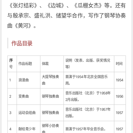
《张灯结彩》、《边城》、《瓜棚女杰》等。还有
与殷承宗、盛礼洪、储望华合作，写作了钢琴协奏
曲《黄河》。
作品目录
序
说明（发表、出版、获奖情况
作品标题
体裁
时间
号
等）
大提琴独奏
首演于1954年北京全国音乐
1
浪漫曲
1954
曲
周。
音乐出版社（北京）于1958年
2
变奏曲
钢琴独奏曲
1956
2月出版。
音乐出版社（北京）于1957年
3
运动会组曲
钢琴独奏曲
1957
出版。
钢琴小协奏
4
献给青少年
首演于1957年毕业音乐会。
1957
曲