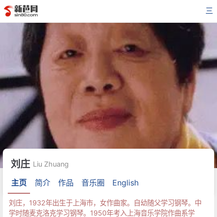
三
刘庄
Liu Zhuang
主页
简介
作品
音乐圈
English
刘庄，1932年出生于上海市，女作曲家。自幼随父学习钢琴。中
学时随麦克洛克学习钢琴。1950年考入上海音乐学院作曲系学