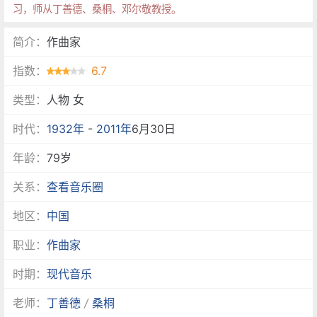
习，师从丁善德、桑桐、邓尔敬教授。
简介：
作曲家
指数：
6.7
类型：
人物 女
时代：
1932年
-
2011年
6月30日
年龄：
79岁
关系：
查看音乐圈
地区：
中国
职业：
作曲家
时期：
现代音乐
老师：
丁善德
/
桑桐