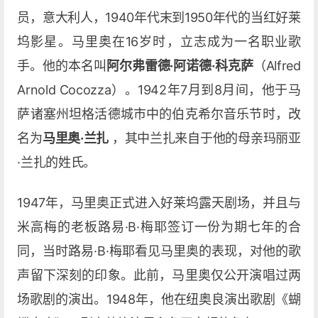
员，意大利人，1940年代末到1950年代的当红好莱
坞影星。马里奥在16岁时，立志成为一名职业歌
手。他的本名叫
阿尔弗雷德·阿诺德·科克萨
（Alfred
Arnold Cocozza）。1942年7月到8月间，他于马
萨诸塞州坦格活德城市中的伯克希尔音乐节时，改
名为
马里奥·兰扎
，其中兰扎来自于他的母亲玛丽亚
·兰扎的姓氏。
1947年，马里奥正式进入好莱坞露天剧场，并且与
米高梅的老板路易·B·梅耶签订一份为期七年的合
同，当时路易·B·梅耶看见马里奥的表现，对他的歌
声留下深刻的印象。此前，马里奥仅公开演唱过两
场歌剧的演出。1948年，他在纽奥良演出歌剧《蝴