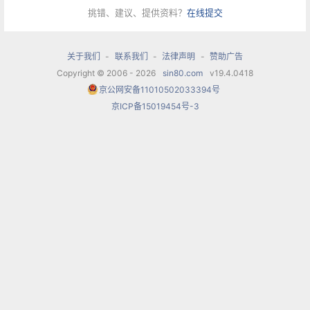
挑错、建议、提供资料？
在线提交
马里奥的个性是出了名的“桀骜不驯、不屈不挠与雄
心勃勃”的。在他的电影生涯中，大部分的时间他暴
关于我们
-
联系我们
-
法律声明
-
赞助广告
饮暴食以及酗酒，深深影响到他的身体健康，更影
Copyright © 2006 - 2026
sin80.com
v19.4.0418
京公网安备11010502033394号
响他与导演、制片的人际关系，甚至是其他剧组的
京ICP备15019454号-3
演员。好莱坞的女专栏作家赫达·霍珀（Hedda
Hopper）曾写道：“他（马里奥·兰扎）的笑容，和
他的声音一样大，那是和虎兽相匹配的，是不可能
靠后天训练出来的。”她又补充道：“他是‘
最后一个
伟大的浪漫表演者
’。”在《学生王子》之后，他又接
连拍了三部电影。1959年，马里奥因为患有肺栓塞
而逝世，年仅38岁，尽管马里奥已逝世，但他仍然
是“
世界上最著名的男高音
”。作家爱莲·基梅尔
（Eleonora Kimmel）形容兰扎如同“流星瞬间闪烁