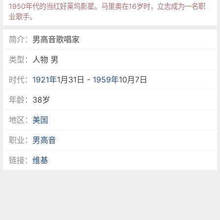
1950年代的当红好莱坞影星。马里奥在16岁时，立志成为一名职
业歌手。
简介：
男高音歌唱家
类型：
人物 男
时代：
1921年
1月31日 -
1959年
10月7日
年龄：
38岁
地区：
美国
职业：
男高音
链接：
维基