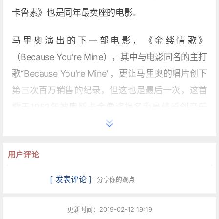
卡鲁素》也是同年最卖座的电影。
马里奥演出的下一部电影，《金缕情歌》
（Because You're Mine），其中与电影同名的主打
歌“Because You're Mine”，更让马里奥的唱片创下
第三次百万销售的纪录，但这也是最后一次，这首
歌于1952年被奥斯卡金像奖提名为最佳原创音乐
奖。当他录制好电影《学生王子》（The Student
Prince）的幕后配音时，在片厂中，马里奥与片厂
用户评论
负责人多尔·沙里（Dore Schary）起了激烈的争
执，只因马里奥与该片导演柯蒂斯·伯恩哈特
[ 发表评论 ]
分享你的观点
（Curtis Bernhardt）在艺术观点上产生了意见分
歧，最终的结果是马里奥被米高梅解雇。
更新时间：2019-02-12 19:19