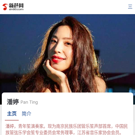
三
潘婷
Pan Ting
主页
简介
潘婷，青年笙演奏家。现为南京民族乐团管乐笙声部首席，中国民
族管弦乐学会笙专业委员会常务理事，江苏省音乐家协会会员。