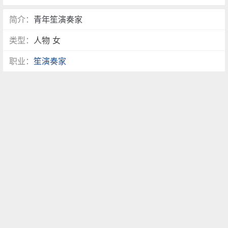
简介：
青年笙演奏家
类型：
人物 女
职业：
笙演奏家