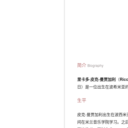
简介
Biography
里卡多·皮克-曼贾加利
（
Ricc
日）是一位出生在波希米亚
生平
皮克-曼贾加利出生在波西米亚
间在米兰音乐学院学习。之后