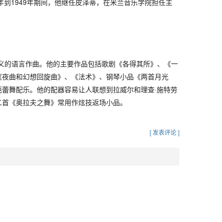
6年到1949年期间，他继任皮泽蒂，在米兰音乐学院担任主
主义的语言作曲。他的主要作品包括歌剧《各得其所》、《一
《夜曲和幻想回旋曲》、《法术》、钢琴小品《两首月光
芭蕾舞配乐。他的配器容易让人联想到拉威尔和理查·施特劳
二首《奥拉夫之舞》常用作炫技返场小品。
[ 发表评论 ]