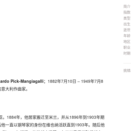
简介
指数
类型
出生
逝世
年龄
地区
职业
时期
挑错
ardo Pick-Mangiagalli
；1882年7月10日 – 1949年7月8
的意大利作曲家。
。1884年，他居家搬迁至米兰，并从1896年到1903年期
他一直以钢琴家的身份在维也纳活跃直到1903年。随后他