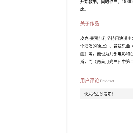
开始教书，同时作曲。193
席。
关于作品
皮克-曼贾加利坚持用浪漫
个浪漫的晚上》、管弦乐曲
曲》等。他也为几部电影和
斯，而《两首月光曲》中第
用户评论
Reviews
快来抢占沙发吧！