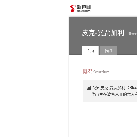
新芭网
皮克-曼贾加利
Ricca
主页
简介
概况
Overview
里卡多·皮克-曼贾加利（Riccard
一位出生在波希米亚的意大