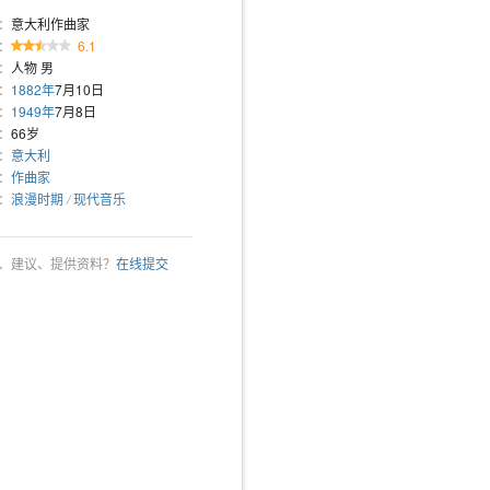
：
意大利作曲家
：
6.1
：
人物 男
：
1882年
7月10日
：
1949年
7月8日
：
66岁
：
意大利
：
作曲家
：
浪漫时期
/
现代音乐
、建议、提供资料？
在线提交