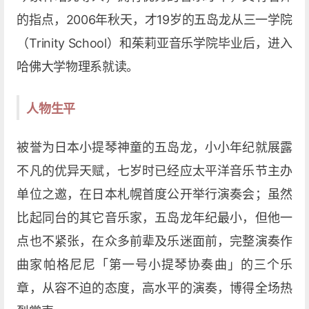
的指点，2006年秋天，才19岁的五岛龙从三一学院
（Trinity School）和茱莉亚音乐学院毕业后，进入
哈佛大学物理系就读。
人物生平
被誉为日本小提琴神童的五岛龙，小小年纪就展露
不凡的优异天赋，七岁时已经应太平洋音乐节主办
单位之邀，在日本札幌首度公开举行演奏会；虽然
比起同台的其它音乐家，五岛龙年纪最小，但他一
点也不紧张，在众多前辈及乐迷面前，完整演奏作
曲家帕格尼尼「第一号小提琴协奏曲」的三个乐
章，从容不迫的态度，高水平的演奏，博得全场热