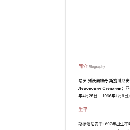
简介
Biography
哈罗·列沃诺维奇·斯捷潘尼安
Левонович Степанян
；亚
年4月25日 – 1966年1
生平
斯捷潘尼安于1897年出生在叶