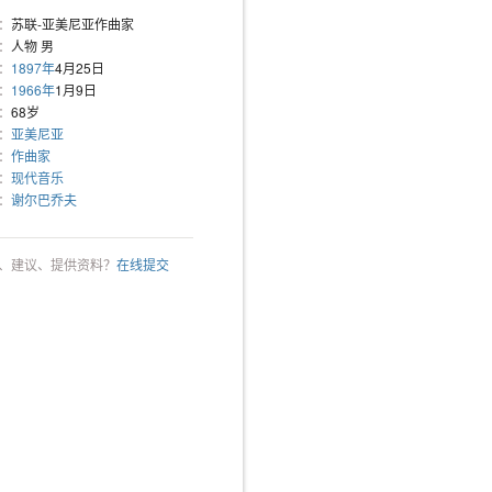
：
苏联-亚美尼亚作曲家
：
人物 男
：
1897年
4月25日
：
1966年
1月9日
：
68岁
：
亚美尼亚
：
作曲家
：
现代音乐
：
谢尔巴乔夫
、建议、提供资料？
在线提交