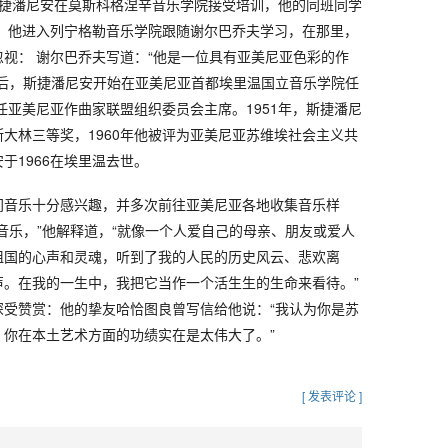
年，斯捷潘尼安在莫斯科格涅辛音乐学院接受培训，他的同班同学
后，他进入列宁格勒音乐学院跟随谢尔巴乔夫学习，在那里，
视： 谢尔巴乔夫写道：“他是一位具有亚美尼亚色彩的作
业后，斯捷潘尼安开始在亚美尼亚首都埃里温国立音乐学院任
担任亚美尼亚作曲家联盟组织委员会主席。1951年，斯捷潘尼
大林三等奖，1960年他被评为亚美尼亚苏维埃社会主义共
于1966在埃里温去世。
间音乐十分感兴趣，并多次前往亚美尼亚各地收集音乐样
音乐，”他解释道，“就像一个人爱自己的母亲、朋友或爱人
祖国的心声和灵魂，听到了我的人民的历史风云、悲欢离
声。在我的一生中，我把它当作一个活生生的生命来看待。”
深受赞赏：他的挚友哈恰图良曾写信给他说：“我认为你是苏
，你在本土艺术方面的功绩实在是太伟大了。”
[ 发表评论 ]