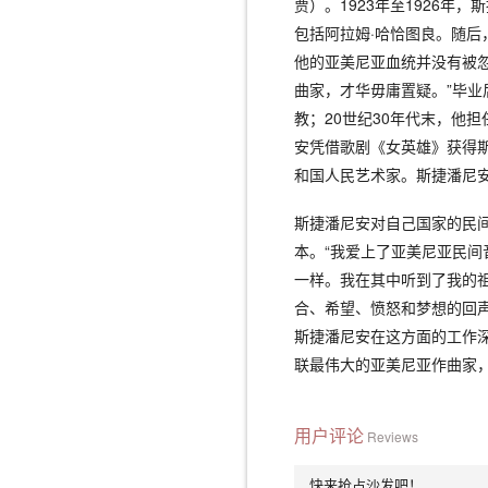
贾）。1923年至1926
包括阿拉姆·哈恰图良。随
他的亚美尼亚血统并没有被忽
曲家，才华毋庸置疑。”毕
教；20世纪30年代末，他
安凭借歌剧《女英雄》获得斯
和国人民艺术家。斯捷潘尼安
斯捷潘尼安对自己国家的民
本。“我爱上了亚美尼亚民间
一样。我在其中听到了我的
合、希望、愤怒和梦想的回
斯捷潘尼安在这方面的工作
联最伟大的亚美尼亚作曲家
用户评论
Reviews
快来抢占沙发吧！