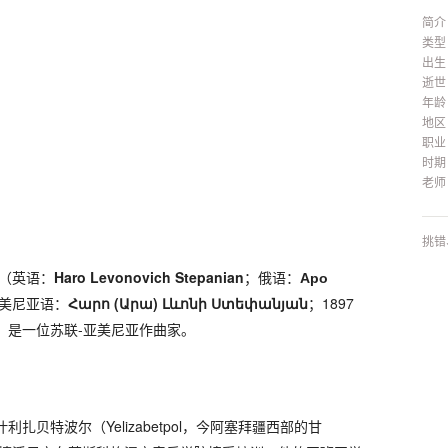
简介
类型
出生
逝世
年龄
地区
职业
时期
老师
挑错
（英语：
Haro Levonovich Stepanian
；俄语：
Аро
美尼亚语：
Հարո (Արա) Լևոնի Ստեփանյան
；1897
月9日）是一位苏联-亚美尼亚作曲家。
利扎贝特波尔（Yelizabetpol，今阿塞拜疆西部的甘