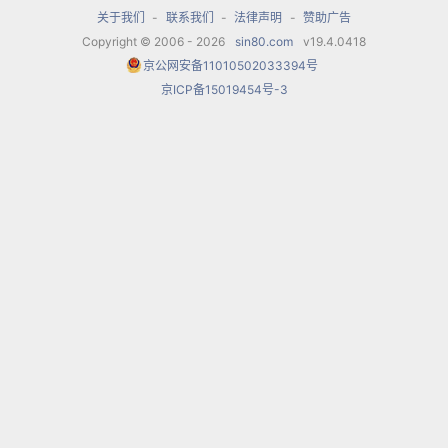
多年来，创作演出民族舞剧二十余部，外国经典芭
关于我们
-
联系我们
-
法律声明
-
赞助广告
蕾舞剧及芭蕾精品十余台，中外歌剧五十余部，歌
Copyright © 2006 - 2026
sin80.com
v19.4.0418
京公网安备11010502033394号
舞晚会数百台，民族管弦乐、交响音乐会数百场，
京ICP备15019454号-3
包括芭蕾舞剧《斯巴达克》、《天鹅湖》，歌剧
《费加罗的婚礼》、大型乐舞《异彩流金》等。为
增进国际文化交流，剧院出访了五十余个国家和地
区。2005年2月，在维也纳金色大厅的演出和欧洲
巡演期间举办了“鸡年中国春节民族音乐会”;10 月赴
意大利罗马参加“意大利·中国天津周”开、闭幕式的
演出;9—11月，大型乐舞《异彩流金》赴日本进行
为期两个半月的巡演，在37个城市演出60余
场;2006年6月，赴澳大利亚悉尼歌剧院、墨尔本市
政演出厅演出“中华情·情聚悉尼”中国民族音乐会，
所到之处均产生热烈反响。此外，在国际、国内各