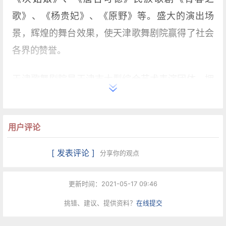
歌》、《杨贵妃》、《原野》等。盛大的演出场
景，辉煌的舞台效果，使天津歌舞剧院赢得了社会
各界的赞誉。
天津歌舞剧院是天津市大型综合艺术表演团体，拥
有众多卓有成就的艺术家。剧院设置有创作演出民
族舞剧、民族舞蹈、声乐的歌舞团;有编制完备、阵
用户评论
容强大、创作演出民族管弦乐及各类民族器乐演奏
形式的民族乐团;有创作演出中外大型歌剧、交响音
[ 发表评论 ]
分享你的观点
乐、声乐的管弦乐团;有排演中外大型芭蕾舞剧及芭
蕾舞作品的芭蕾舞团和承担大型剧目、综艺晚会舞
更新时间：2021-05-17 09:46
美设计和制作的舞美中心。
挑错、建议、提供资料？
在线提交