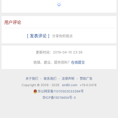
影歌曲《敖包相会》、《草原晨曲》，为纪录片
《前进中的内蒙古》、《飞跃的内蒙古》、《阳光
用户评论
普照鄂伦春》、《今日内蒙古》等配乐作曲，其中
《敖包相会》、《草原晨曲》成为飞越国界的传世
[ 发表评论 ]
分享你的观点
佳作，享誉中外。
更新时间：2019-04-10 23:39
1964年，通福回到阔别10多年的内蒙古歌舞团，继
挑错、建议、提供资料？
在线提交
续从事音乐创作。“文化大革命”期间，他受到迫
害。1971年，他在内蒙古歌舞团锅炉房烧开水，一
关于我们
-
联系我们
-
法律声明
-
赞助广告
天
Copyright © 2006 - 2026
sin80.com
v19.4.0418
京公网安备11010502033394号
京ICP备15019454号-3
通福《敖包相会》要干十几个小时，但脑子里想的
还是音乐。他从工人师傅修锅炉和暖气管道发出的