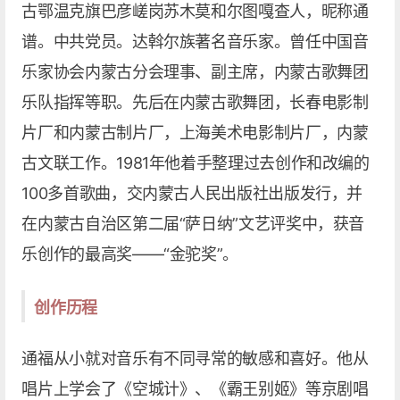
古鄂温克旗巴彦嵯岗苏木莫和尔图嘎查人，昵称通
谱。中共党员。达斡尔族著名音乐家。曾任中国音
乐家协会内蒙古分会理事、副主席，内蒙古歌舞团
乐队指挥等职。先后在内蒙古歌舞团，长春电影制
片厂和内蒙古制片厂，上海美术电影制片厂，内蒙
古文联工作。1981年他着手整理过去创作和改编的
100多首歌曲，交内蒙古人民出版社出版发行，并
在内蒙古自治区第二届“萨日纳”文艺评奖中，获音
乐创作的最高奖——“金驼奖”。
创作历程
通福从小就对音乐有不同寻常的敏感和喜好。他从
唱片上学会了《空城计》、《霸王别姬》等京剧唱