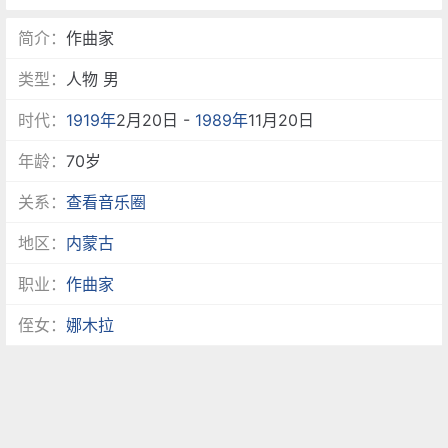
简介：
作曲家
类型：
人物 男
时代：
1919年
2月20日 -
1989年
11月20日
年龄：
70岁
关系：
查看音乐圈
地区：
内蒙古
职业：
作曲家
侄女：
娜木拉