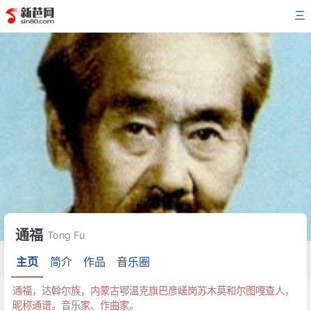
三
通福
Tong Fu
主页
简介
作品
音乐圈
通福，达斡尔族，内蒙古鄂温克旗巴彦嵯岗苏木莫和尔图嘎查人，
昵称通谱。音乐家、作曲家。