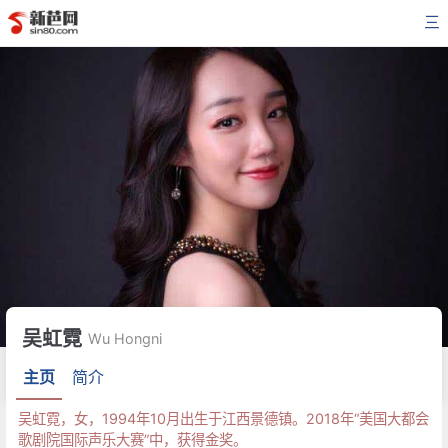
三
吴虹霓
Wu Hongni
主页
简介
吴虹霓，女，1994年10月出生于江西景德镇。2018年“美国大都会
歌剧院国际声乐大赛”中，获得金奖。