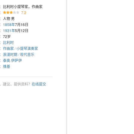
：
比利时小提琴家，作曲家
：
7.2
：
人物 男
：
1858年
7月16日
：
1931年
5月12日
：
72岁
：
比利时
：
作曲家
/
小提琴演奏家
：
浪漫时期
/
现代音乐
：
泰奥·伊萨伊
：
维基
、建议、提供资料？
在线提交