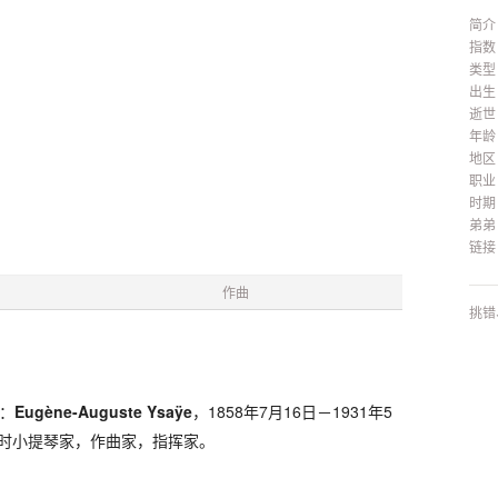
简介
指数
类型
出生
逝世
年龄
地区
职业
时期
弟弟
链接
作曲
挑错
：
Eugène-Auguste Ysaÿe
，1858年7月16日－1931年5
时小提琴家，作曲家，指挥家。