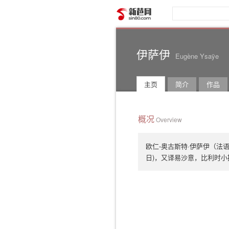
新芭网
伊萨伊
Eugène Ysaÿe
主页
简介
作品
概况
Overview
欧仁-奥古斯特·伊萨伊（法语：Eug
日)，又译易沙意，比利时