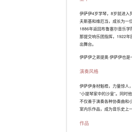
伊萨伊4岁学琴，8岁就进入
夫斯基和维厄当，成长为一位
1886年返回布鲁塞尔音乐
那提交响乐团指挥，1922
出舞台。
伊萨伊之弟提奥·伊萨伊也是
演奏风格
伊萨伊身材魁梧，力量惊人
“小提琴家中的沙皇”。同时
不仅善于演奏各种协奏曲和
室内乐作品，成为音乐史上
作品