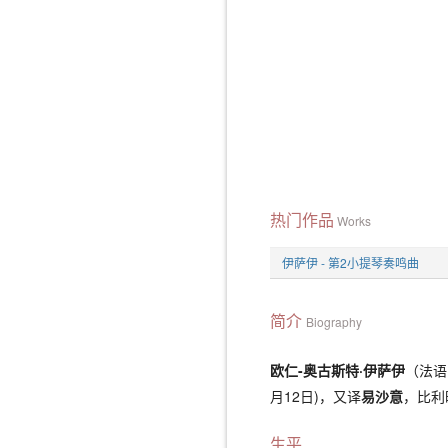
热门作品
Works
伊萨伊 - 第2小提琴奏鸣曲
简介
Biography
欧仁-奥古斯特·伊萨伊
（法语
月12日)，又译
易沙意
，比利
生平