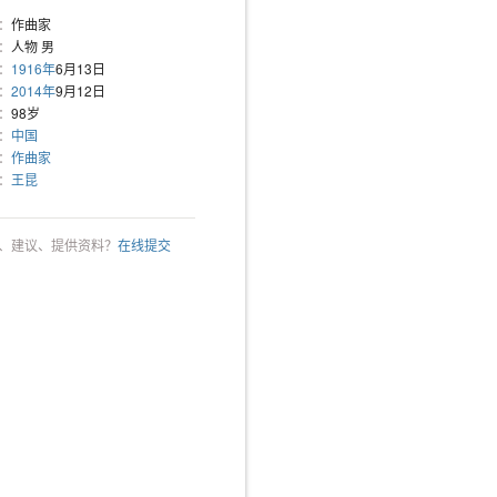
：
作曲家
：
人物 男
：
1916年
6月13日
：
2014年
9月12日
：
98岁
：
中国
：
作曲家
：
王昆
、建议、提供资料？
在线提交