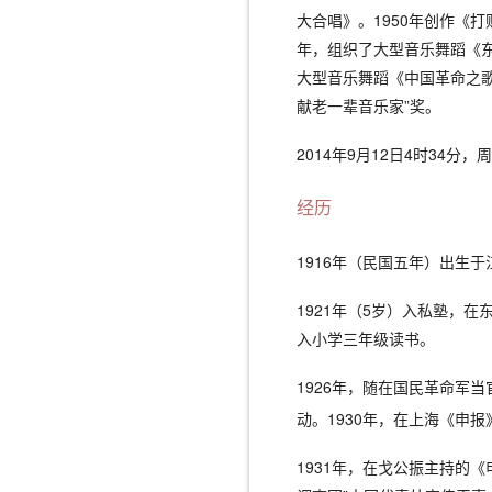
大合唱》。1950年创作《
年，组织了大型音乐舞蹈《东
大型音乐舞蹈《中国革命之
献老一辈音乐家”奖。
2014年9月12日4时34
经历
1916年（
民国五年
）出生于
1921年（
5岁
）入私塾，在东
入小学三年级读书。
1926年，随在国民革命军
动。1930年，在上海《申
1931年，在戈公振主持的