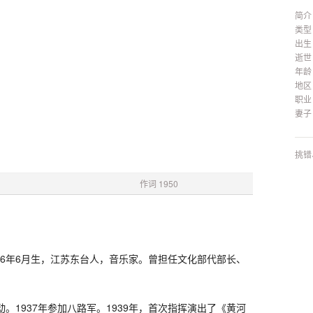
简介
类型
出生
逝世
年龄
地区
职业
妻子
挑错
作词 1950
16年6月生，江苏东台人，音乐家。曾担任文化部代部长、
动。1937年参加八路军。1939年，首次指挥演出了《黄河