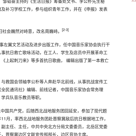
事、邹韬奋主持的《生活日报》筹备处文书、李公朴先生秘
馆及补习学校工作，参与组织青年工作，并在《申报》发表
[2-3]
与旧社会巍然对峙意，改名周巍峙。
上海从事左翼文艺活动及进步出版工作，任中国音乐家协会执行干
从事抗日救亡歌咏活动，在工人、学生及店员中开展革命工
、《上起刺刀来》等多首抗日歌曲， 编辑出版了第一本救亡
发后，与救国会领袖李公朴等人奔赴华北前线，从事抗战宣传工
《全民通讯社》编辑、前线记者，中国音乐家协会常务理
、学兵队音乐教员等职。
加入中国共产党，后随西北战地服务团回延安，参加了现代题
11月，率西北战地服务团赴晋察冀敌后抗日根据地工作，
、副主任、主任，中共中央北方分局文委委员，北岳区党委
任，晋察冀边区文联宣传部部长，边区音协主席。