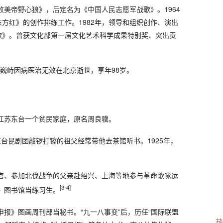
打败美帝野心狼》，后定名为《中国人民志愿军战歌》。1964
方红》的创作排练工作。1982年，领导和组织创作、演出
歌》。曾获文化部第一届文化艺术科学成果特别奖、突出贡
分，周巍峙因病医治无效在北京逝世，享年98岁。
江苏东台一个贫民家庭，原名周良骥。
台昆剧团敲锣打镲的祖父经常带他去茶馆听书。1925年，
当官、参加北伐战争的父亲赴绍兴、上海等地参与革命歌咏运
[3-4]
报》图书馆当练习生。
《申报》图画周刊部当秘书。“九一八事变”后，历任“国际联盟