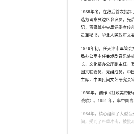
1939年冬，在敌后首次指
选为晋察冀边区参议员，先
记，晋察冀中央局党委宣传
员兼秘书，华北人民政府文
1949年初，任天津市军管
局办公室主任兼戏剧音乐处
长，文化部办公厅副主任，
国文联委员、党组成员，中
主席，中国民间文艺研究会
1950年，创作《打败美帝
战歌》。1951 年，率中国
1964年，精心组织了大型
间，受到了严重冲击，被批斗