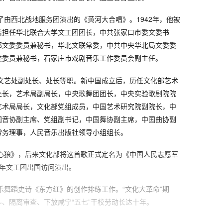
挥了由西北战地服务团演出的《黄河大合唱》。1942年，他被
后担任华北联合大学文工团团长，中共张家口市委文委书
部文委委员兼秘书，华北文联常委，中共中央华北局文委委
委委员兼秘书，石家庄市戏剧音乐工作委员会副主任。
会文艺处副处长、处长等职。新中国成立后，历任文化部艺术
处长，艺术局副局长，中央歌舞团团长，中央实验歌剧院院
艺术局局长，文化部党组成员，中国艺术研究院副院长，中
国音协副主席、党组副书记，中国舞协副主席，中国曲协副
常务理事，人民音乐出版社领导小组组长。
野心狼》，后来文化部将这首歌正式定名为《中国人民志愿军
青年文工团出国访问演出。
音乐舞蹈史诗《东方红》的创作排练工作。“文化大革命”期
、隔离审查、下放咸宁“五七”干校劳动长达十年。