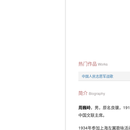
热门作品
Works
中国人民志愿军战歌
简介
Biography
周巍峙
，男，原名良骥，19
中国文联主席。
1934年参加上海左翼歌咏活