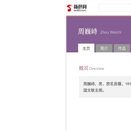
新芭网
周巍峙
Zhou Weizhi
主页
简介
作品
概况
Overview
周巍峙，男，原名良骥，19
国文联主席。