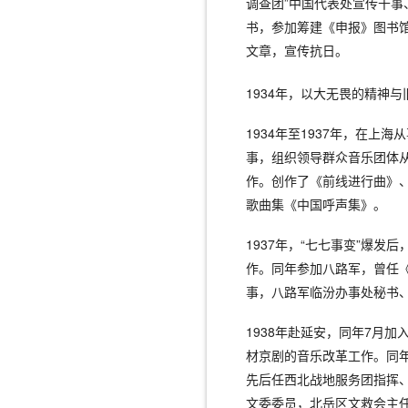
调查团”中国代表处宣传干
书，参加筹建《申报》图书
文章，宣传抗日。
1934年，以大无畏的精神
1934年至1937年，在
事，组织领导群众音乐团体
作。创作了《前线进行曲》
歌曲集《中国呼声集》。
1937年，“七七事变”爆
作。同年参加八路军，曾任
事，八路军临汾办事处秘书
1938年赴延安，同年7月
材京剧的音乐改革工作。同年
先后任西北战地服务团指挥
文委委员，北岳区文救会主