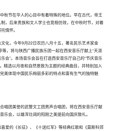
，中秋节在华人的心目中有着特殊的地位。早在古代，帝王
礼制，后来贵族和文人学士也竞相仿效，在中秋时节，对着
寄托情怀。
文化，今年9月22日农历八月十五，著名民乐艺术家金
亭等，将与陕西广播民族乐团一起在西安音乐厅献上“天涯
乐会”。本场音乐会旨在打造西安音乐厅自己的“节庆音乐
旨，精选以月夜和自然景致为主题的经典曲目，并特别加入
，完美体现中国民乐绚丽多彩的特点和富有生气的独特魅
声合唱团美誉的武警文工团男声合唱团，将在西安音乐厅献
唱音乐会，以雄浑壮阔的阳刚之美提前向国庆致礼。
和喜爱的《长征》、《十送红军》等经典红歌和《莫斯科郊