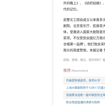
外的晚上》、《纺织姑娘》
代的记忆。
武警文工团自成立以来曾多
剧院、北京音乐厅、民族宫
体，受邀进入国家大剧院音
奖项，不仅受到全国亿万观众
合唱第一品牌”。他们饱含
观众的高度赞誉。本报记者 
投稿、挑错、建议、提供资料？
推荐
Recommend
作曲家陈钢逝世，享年91岁
上海大歌剧院将于10月17日盛
张国勇当选新一届中国音协主
职业院团直播的诱惑与陷阱