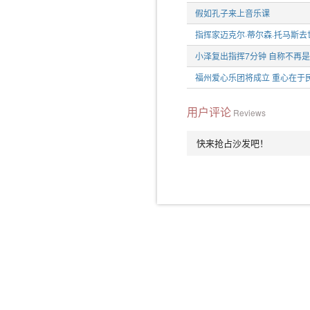
假如孔子来上音乐课
指挥家迈克尔·蒂尔森·托马斯去
小泽复出指挥7分钟 自称不再是
福州爱心乐团将成立 重心在于
用户评论
Reviews
快来抢占沙发吧！