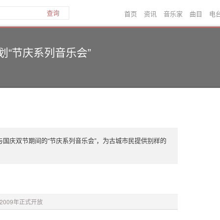
首页
资讯
音乐家
曲目
电
查询
划“节庆系列音乐会”
与国庆双节期间的“节庆系列音乐会”，为古城市民提供别样的
all 2009年正式开放