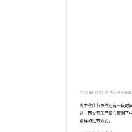
2010-09-10 00:10 华商报 罗媛媛
离中秋佳节虽然还有一段时
过。西安音乐厅精心策划了中
别样的过节方式。