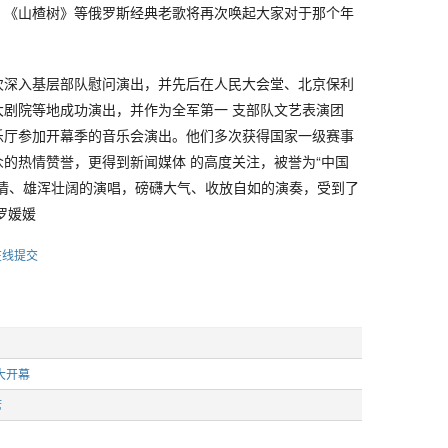
、《山楂树》等俄罗斯经典老歌将再次唤起大家对于那个年
次深入基层部队慰问演出，并先后在人民大会堂、北京保利
大剧院等地成功演出，并作为全军第一 支部队文艺表演团
乐厅参加开幕季的音乐会演出。他们多次获得国家一级赛事
的热情赞誉，更得到新闻媒体 的高度关注，被誉为“中国
深情、雄浑壮阔的演唱，磅礴大气、收放自如的演奏，受到了
罗媛媛
在线提交
大开幕
席