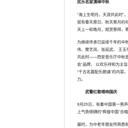
民乐名家演绎中秋
“海上生明月，天涯共此时”
就有春天祭日、秋天祭月的
天上一轮皓月，观赏祭拜，
为继续传承已延续千年的中秋
伟、樊艺凤、张延武、 王玉
共此时——西安音乐厅中秋音
会”品牌， 以欢乐祥和为主
“千古名篇配乐朗诵”的内容
力。
武警红歌唱响国庆
9月25日，有着中国第一男
上气势磅礴的“辉煌中国”合
届时，为中老年朋友所熟悉