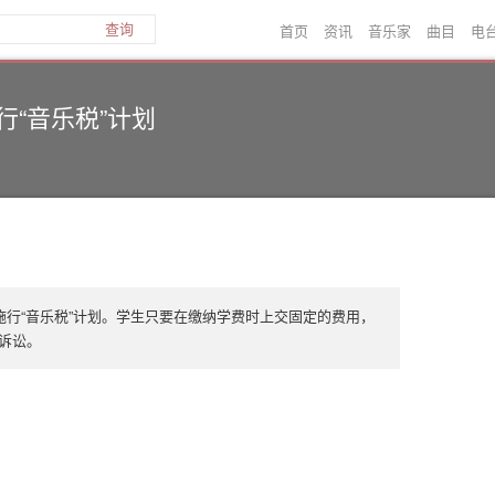
首页
资讯
音乐家
曲目
电
查询
行“音乐税”计划
施行“音乐税”计划。学生只要在缴纳学费时上交固定的费用，
权诉讼。