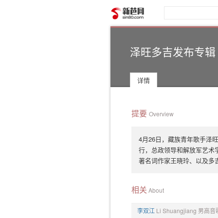
新芭网
泽旺多吉发布专辑
详情
提要
Overview
4月26日，藏族青年歌手泽
行，总政领导和解放军艺术
著名词作家王晓玲、以及多
相关
About
李双江
Li Shuangjiang 男