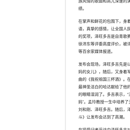
族风情的歌曲和高亢深邃的
绩。
在掌声和鲜花的包围下，身
语，真挚的感情，让全国人
的奖项，泽旺多吉是自青歌
徐沛东等评委高度评价，被评
等百余家媒体报道。
发布会现场，泽旺多吉先是
妈的女儿》，随后，又身着
曲的《我祝祖国三杯酒》。
最神圣洁白的哈达献给了他
的眼睛湿润了。多吉表示，
妈”。孟玲教授一生中培养了
刘和刚、泽旺多吉。随后，
斗》让发布会达到了高潮。
在接受记者采访中泽旺多吉