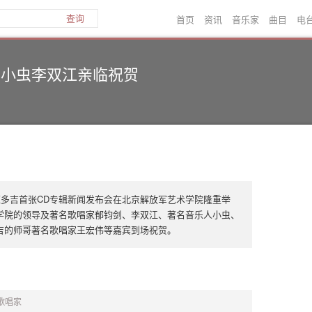
首页
资讯
音乐家
曲目
电
查询
 小虫李双江亲临祝贺
旺多吉首张CD专辑新闻发布会在北京解放军艺术学院隆重举
学院的领导及著名歌唱家郁钧剑、李双江、著名音乐人小虫、
吉的师哥著名歌唱家王宏伟等嘉宾到场祝贺。
高音歌唱家