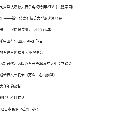
会录制大型抗震救灾音乐电视特辑MTV《共建家园》
建家园――新生代歌唱精英大型赈灾演唱会”
善演出――《情暖汶川，我们在行动》
《欢乐中国行》国庆节特别节目
解放军建军81周年大型演唱会
《放歌新时代》歌唱改革开放30周年大型文艺晚会
军民迎新春文艺晚会《万众一心向前进》
营大拜年的录制
新视听》栏目专访
 演唱日本民歌《拉网小调》