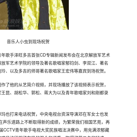
音乐人小虫到现场祝贺
族青年歌手泽旺多吉首张CD专辑新闻发布会在北京解放军艺术
解放军艺术学院的领导及著名歌唱家郁钧剑、李双江、著名
晓玲、以及多吉的师哥著名歌唱家王宏伟等嘉宾到场祝贺。
制作了他的从艺简介视频，并现场播放了该视频表示祝贺，
家王昆、胡松华、郭松、蒋大为以及青年歌唱家刘和刚都录
卓玛也打来电话祝贺，中央电视台资深导演邓在军女士也发
吉在声乐道路上不断取得新的成绩，为繁荣我们祖国艺苑，再
3届CCTV青年歌手电视大奖民族唱法决赛中，用充满浓郁藏