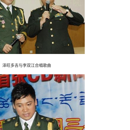
泽旺多吉与李双江合唱歌曲