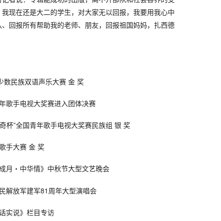
。我现在还是大二的学生，对大家无以回报，我要用我心中
队、回报所有帮助我的老师、朋友，回报祖国妈妈，扎西德
国少数民族双语声乐大赛 金 奖
国青年歌手电视大奖赛进入团体决赛
隆力奇杯”全国青年歌手电视大奖赛民族组 银 奖
歌手大赛 金 奖
《荣成月・中华情》中秋节大型文艺晚会
人民解放军建军81周年大型演唱会
实话实说》栏目专访