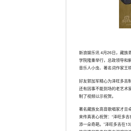
新浪娱乐讯 4月26日，藏
学院隆重举行，总政领导和
音乐人小虫、著名词作家王
好友郭加军精心为泽旺多吉
还有因事不能到场的老艺术
制了视频以示祝贺。
著名藏族女高音歌唱家才旦
来传真衷心祝贺：“泽旺多
添一朵奇葩。”泽旺多吉在1