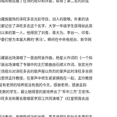
演唱风格征服了在场的观众和评委，取得了第二名的好成
着藏族服饰的泽旺多吉光彩夺目，动人的歌喉，朴素的话
民都记住了泽旺多吉这个名字，大学一年级学生获得如此高
赛以来的第一人，他得到了刘青、蒋大为、李谷一、印青、
委们誉为本届大赛的“黑马”。瞬间在中央电视台、新华网
以藏装出场演唱了一首由阿金作曲，杨星火作词的《一个妈
军装出场演唱了专辑中的主打歌曲由石顺义作词、张宏光作
在场观众对泽旺多吉的歌声报以热烈的掌声此时泽旺多吉把
的恩师孟玲教授，在掌声中师生紧紧拥抱在一起，孟玲教授
“没有老师的培养就没有我的今天，感谢老师，感谢孟妈
无数的学生，最让她得意的是培养出了“军中三杰”王宏伟、
泽旺多吉和著名歌唱家李双江共同演唱了《红星照我去战
对记者说：专辑能成功的出版，离不开部队和社会各界的支