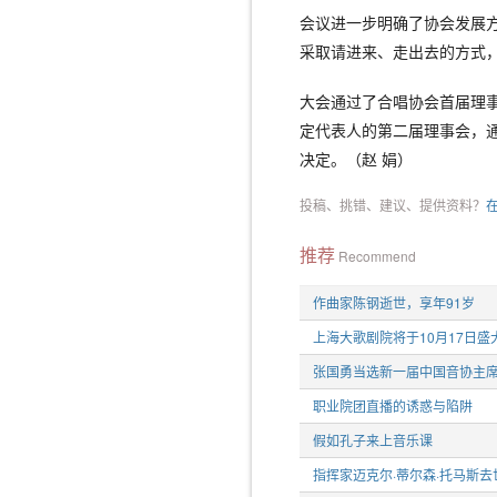
会议进一步明确了协会发展
采取请进来、走出去的方式
大会通过了合唱协会首届理
定代表人的第二届理事会，
决定。（赵 娟）
投稿、挑错、建议、提供资料？
推荐
Recommend
作曲家陈钢逝世，享年91岁
上海大歌剧院将于10月17日盛
张国勇当选新一届中国音协主
职业院团直播的诱惑与陷阱
假如孔子来上音乐课
指挥家迈克尔·蒂尔森·托马斯去