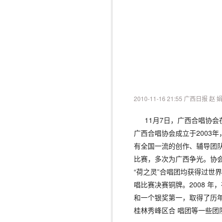
2010-11-16 21:55 广西日报 赵 
11月7日，广西合唱协会在
广西合唱协会成立于2003年
有全国一流的创作、辅导团
比赛，多次为广西争光。协
“荷之灵”合唱团均获得过世
唱比赛决赛铜牌。2008 
和一个银奖第一，取得了历
桂林秀峰区合 唱团等一些团