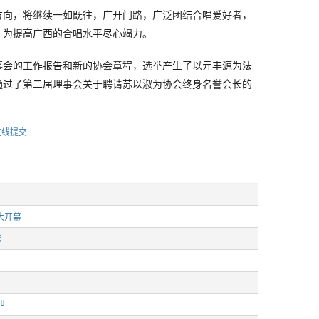
方向，将继续一如既往，广开门路，广泛团结合唱爱好者，
，为提高广西的合唱水平尽心竭力。
事会的工作报告和新的协会章程，选举产生了以亓丰源为法
通过了第二届理事会关于聘请苏以淑为协会终身名誉会长的
在线提交
大开幕
席
世