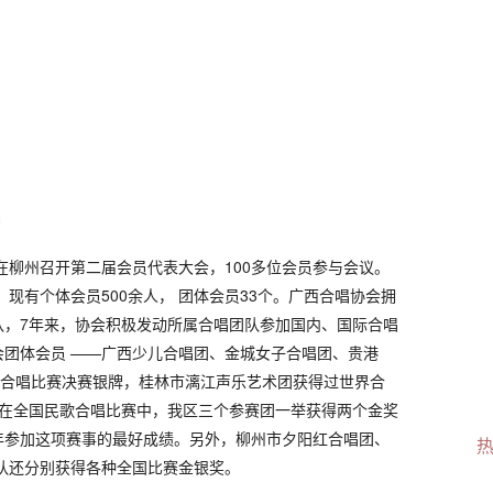
娟
柳州召开第二届会员代表大会，100多位会员参与会议。
，现有个体会员500余人， 团体会员33个。广西合唱协会拥
队，7年来，协会积极发动所属合唱团队参加国内、国际合唱
会团体会员 ——广西少儿合唱团、金城女子合唱团、贵港
界合唱比赛决赛银牌，桂林市漓江声乐艺术团获得过世界合
年，在全国民歌合唱比赛中，我区三个参赛团一举获得两个金奖
年参加这项赛事的最好成绩。另外，柳州市夕阳红合唱团、
队还分别获得各种全国比赛金银奖。