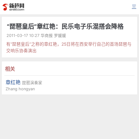
三
“琵琶皇后”章红艳：民乐电子乐混搭会降格
2011-03-17 10:27 华商报 罗媛媛
有“琵琶皇后”之称的章红艳，25日将在西安举行自己的首场琵琶与
交响乐协奏演出
相关
章红艳
琵琶演奏家
Zhang hongyan