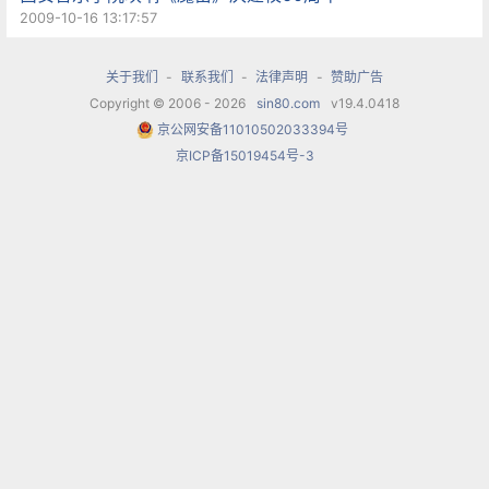
了西洋作品，反过来演奏中国作品反而觉得难了、
2009-10-16 13:17:57
不顺手。”陈牧声无奈道。对此，此次接受“挑战”的
关于我们
-
联系我们
-
法律声明
-
赞助广告
钢琴家陈洁也 以自己的亲身经历佐证说自己在海外
Copyright © 2006 - 2026
sin80.com
v19.4.0418
展开职业生涯后，独奏西方作品曾占据了很重要的
京公网安备11010502033394号
京ICP备15019454号-3
地位。但有一天突然反问自己为什么不演中国人自
己的东西。“一开始演奏时 是不习惯、甚至是抵
触，感觉很有难度。”但仅24岁的陈洁坚持了下
来，这几年，她致力于演奏中国作品，在2007年她
出版了唱片《中国作品集》，还演奏了 谭盾融入了
中国功夫的作品《火·协奏曲》。
中国的音乐学院的发展历程不同于西方，前20年全
是在尝试性地学走西方之路（包括以西方作曲法为