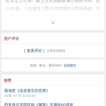
此次北上京城，离上次在首都献演已相距18年。近
20年来，上音诞生了数不清的国际大奖获得者，包
揽声乐、器乐等领域的最高奖项。此次献演，曾获
图 鲁兹国际声乐大赛第一大奖的廖昌永、曾获李斯
特国际钢琴大赛第一名的孙颖迪等都将联袂登台。
用户评论
但是上音却以两部新作作为两场演出的开场重头
戏。一部是青年作 曲家陈牧声为钢琴与交响乐队创
[ 发表评论 ]
分享你的观点
作的《云南随想》；另一部是许舒亚为双女高音和
交响乐队创作的交响音诗《韵》。
挑错、建议、提供资料？
在线提交
陈牧声的新作曾在法国图尔大剧院献演两晚，每晚
推荐
都被观众要求演出第二遍。但在参与中国某音乐节
周海宏《走进音乐的世界》
时，一位钢琴家拿到谱子看了10天又退还作者，表
2009-10-15 22:05:00
示自 己短时间内演不了。“中国的钢琴家完全习惯
西安音乐学院吹响《魔笛》庆建校60周年