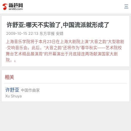
三
许舒亚:哪天不实验了,中国流派就形成了
2009-10-15 22:13 东方早报 安婧
上海音乐学院将于本月23日在上海大剧院上演“大音之韵”大型歌剧
·交响音乐会。此后，“大音之韵”还将作为“春华秋实——艺术院校
舞台艺术精品展演周”的开幕演出于月底接连两场献演国家大剧
院，。
相关
许舒亚
中国作曲家
Xu Shuya