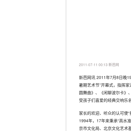
2011-07-11 00:13 新芭网
新芭网讯 2011年7月8日晚
暑期艺术节”开幕式，指挥家
圆舞曲》、《闲聊波尔卡》
受孩子们喜爱的经典交响乐
家长的欢迎、听众的认可使“
1994年，17年来秉承“高水
京市文化局、北京文化艺术