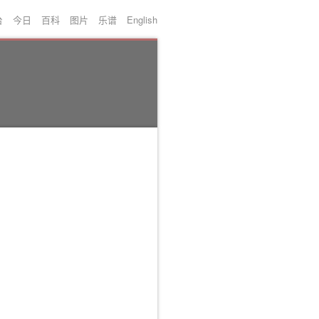
台
今日
百科
图片
乐谱
English