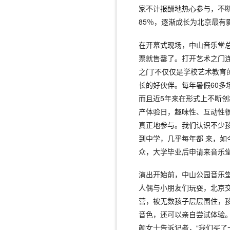
家不计报酬地热心参与，不断
85％，逐渐成长为北京最有
在开幕式现场，中山音乐堂
票就售罄了。打开艺术之门连
之门’不仅仅是学校艺术教
长的好伙伴。每年暑假60多
而且近5年来在形式上不断
产体验日，趣味性、互动性
真正地参与。我们认识不少孩
到中学，几乎每年都 来，
众，大学毕业后申请来音乐堂
演出开始前，中山公园音乐堂
人偶与小朋友们玩耍，北京
营，被无数孩子层层围住，
音色，还可以亲自尝试体验。
颜女士告诉记者，“我们买