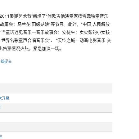
2011暑期艺术节”新增了“旅欧吉他演奏家杨雪霏独奏音乐
故事会：马兰花·田螺姑娘”等节目。此外，“中国 人民解放
、“当童话遇见音乐—音乐故事会：安徒生：卖火柴的小女孩
—世界名歌童声合唱音乐会”、 “天空之城—动画电影音乐·交
出售票情况火热，紧急加演一场。
在线提交
大开幕
席
世