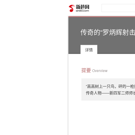
新芭网
传奇的“罗炳辉射击
详情
提要
Overview
“高高树上一只鸟，砰的一
传奇人物——新四军二师师