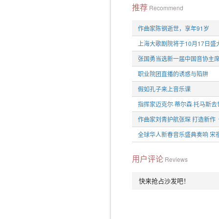
推荐
Recommend
作曲家陈钢逝世，享年91岁
上海大歌剧院将于10月17日盛
张国勇当选新一届中国音协主
职业院团直播的诱惑与陷阱
假如孔子来上音乐课
指挥家迈克尔·蒂尔森·托马斯去
作曲家刘青护航张琛 打造新作
全球华人新春音乐盛典奏响 宋
用户评论
Reviews
快来抢占沙发吧！