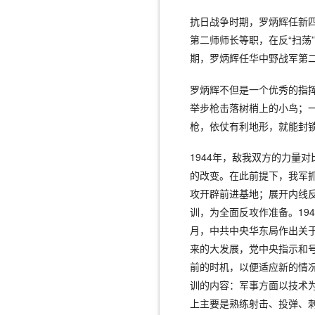
抗日战争时期，罗炳辉任新
第二师师长等职，在反“扫荡
期，罗炳辉任华中野战军第
罗炳辉不但是一个优秀的指
举步枪击落树梢上的小鸟；
枪，依仗有利地形，就能封
1944年，敌我双方的力量
的改变。在此前提下，我军
攻开辟前进基地；展开内线
训，为全面反攻作准备。19
月，中共中央华东局作出关
来的大发展，党中央指示和
前的时机，以便适应新的情
训的内容：军事方面以技术
上主要是熟练射击、投弹、