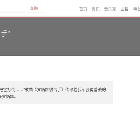
首页
资讯
音乐家
曲目
电
查询
手”
枪把它打倒……”歌曲《罗炳辉射击手》传颂着我军骁勇善战的
长罗炳辉。