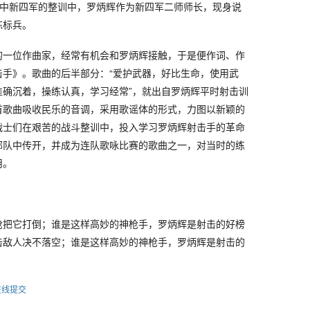
年华中新四军的整训中，罗炳辉作为新四军二师师长，现身说
练标兵。
的一位作曲家，经常有机会和罗炳辉接触，于是便作词、作
击手》。歌曲的后半部分：“爱护武器，好比生命，使用武
准确沉着，操练认真，学习经常”，就出自罗炳辉平时射击训
首歌曲吸收民乐的音调，采用歌谣体的形式，力图以新颖的
战士们在艰苦的战斗整训中，投入学习罗炳辉射击手的革命
部队中传开，并成为连队歌咏比赛的歌曲之一，对当时的练
用。
把它打倒；谁是这样高妙的神枪手，罗炳辉是射击的好榜
击敌人决不落空；谁是这样高妙的神枪手，罗炳辉是射击的
在线提交