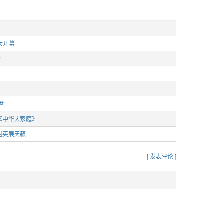
大开幕
席
世
《中华大家庭》
祖英展天籁
[ 发表评论 ]