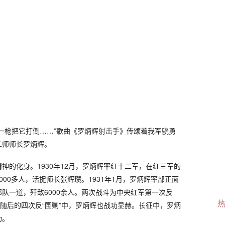
枪把它打倒……”歌曲《罗炳辉射击手》传颂着我军骁勇
二师师长罗炳辉。
神的化身。1930年12月，罗炳辉率红十二军，在红三军的
00多人，活捉师长张辉瓒。1931年1月，罗炳辉率部正面
队一道，歼敌6000余人。两次战斗为中央红军第一次反
在随后的四次反“围剿”中，罗炳辉也战功显赫。长征中，罗炳
功。