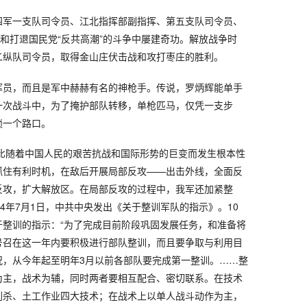
四军一支队司令员、江北指挥部副指挥、第五支队司令员、
”和打退国民党“反共高潮”的斗争中屡建奇功。解放战争时
二纵队司令员，取得金山庄伏击战和攻打枣庄的胜利。
挥员，而且是军中赫赫有名的神枪手。传说，罗炳辉能单手
一次战斗中，为了掩护部队转移，单枪匹马，仅凭一支步
锁一个路口。
对比随着中国人民的艰苦抗战和国际形势的巨变而发生根本性
抓住有利时机，在敌后开展局部反攻——出击外线，全面反
反攻，扩大解放区。在局部反攻的过程中，我军还加紧整
44年7月1日，中共中央发出《关于整训军队的指示》。10
于整训的指示：“为了完成目前阶段巩固发展任务，和准备将
号召在这一年内要积极进行部队整训，而且要争取与利用目
况，从今年起至明年3月以前各部队要完成第一整训。……整
为主，战术为辅，同时两者要相互配合、密切联系。在技术
刺杀、土工作业四大技术；在战术上以单人战斗动作为主，