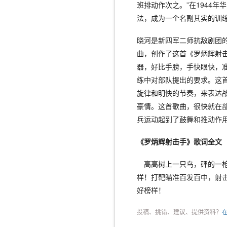
班排动作次之。”在1944
法，成为一个名副其实的训
晓河是新四军二师抗敌剧团
曲，创作了这首《罗炳辉射
器，好比手膀，手快眼快，
练中对部队提出的要求。这
旋律和明快的节奏，来表达
豪情。这首歌曲，很快就在
兵运动起到了鼓舞和推动作
《罗炳辉射击手》歌词全文
高高树上一只鸟，砰的一枪
样！打靶瞄准百发百中，射
好榜样！
投稿、挑错、建议、提供资料？