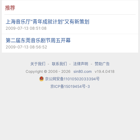
推荐
【家长担心】
上海音乐厅“青年成就计划”又有新策划
2009-07-13 08:51:08
“私转公”后师资问题
第二届东莞音乐剧节周五开幕
2009-07-13 08:56:52
对此，有家长质疑：“新建一个公办幼儿园就那么难
吗，非要一个成熟的私立幼儿园来置换？”
关于我们
-
联系我们
-
法律声明
-
赞助广告
Copyright © 2006 - 2026
sin80.com
v19.4.0418
他们表示，当初选择“刘园”就是看中了它的教学特
京公网安备11010502033394号
京ICP备15019454号-3
色与教学质量。钢琴、外教英语、武术、美术、轮
滑、自由活泼的校园氛围、和善的老师，都是选择
这所幼儿园的原因，现在一些老师可能会离开，一
些特色课程可能被取消，怎不让人担心？