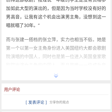
加如此大型的演出的，但是因为当时学校没有好的
男高音，让我有这个机会出演男主角，没想到这一
唱就唱了30年。”
而与张建一搭档的张立萍，实力也相当不俗。她是
第一个以第一女主角身份进入美国纽约大都会歌剧
院演唱的中国人，同时也是第一位进入英国皇家歌
剧院出演女主角的中国人，而且是唯一一位成为皇
家歌剧院台柱子的中国人。张立萍就曾因为在伦敦
成功出演了咪咪这一角色而深深折服了伦敦观众，
用户评论
英国《独立报》曾评价说：“张立萍把咪咪的柔弱、
哀婉演绎得极为动人。”
[ 发表评论 ]
分享你的观点