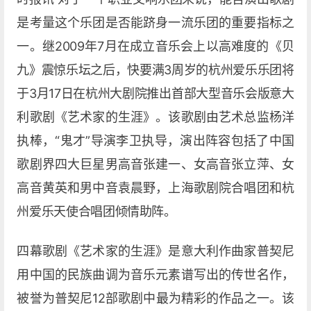
是考量这个乐团是否能跻身一流乐团的重要指标之
一。继2009年7月在成立音乐会上以高难度的《贝
九》震惊乐坛之后，快要满3周岁的杭州爱乐乐团将
于3月17日在杭州大剧院推出首部大型音乐会版意大
利歌剧《艺术家的生涯》。该歌剧由艺术总监杨洋
执棒，“鬼才”导演李卫执导，演出阵容包括了中国
歌剧界四大巨星男高音张建一、女高音张立萍、女
高音黄英和男中音袁晨野，上海歌剧院合唱团和杭
州爱乐天使合唱团倾情助阵。
四幕歌剧《艺术家的生涯》是意大利作曲家普契尼
用中国的民族曲调为音乐元素谱写出的传世名作，
被誉为普契尼12部歌剧中最为精彩的作品之一。该