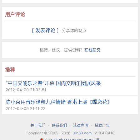
唱片以及一再 频繁的获奖更使她名冠全球。
用户评论
在向来高手如林俄罗斯小提琴学派中，大多是如奥
[ 发表评论 ]
分享你的观点
伊斯特拉赫、科冈、克莱默、列宾等男性演奏大
师，而只有穆洛娃成为了几乎唯一一名脱颖而出的
挑错、建议、提供资料？
在线提交
女 性，她也就此成为国际乐坛和俄罗斯历史上最杰
出的女性小提琴家。穆洛娃的演奏音色醇厚甜美，
推荐
情感质朴自然，音乐变化丰富，既有粗犷豪放的男
“中国交响乐之春”开幕 国内交响乐团展风采
性气质，又有细 腻柔美的女性特点。值得一提的
2012-04-09 21:03:51
是，穆洛娃出众的才华和容貌，还曾经打动过指挥
陈小朵用音乐诠释九种情绪 香港上演《蝶恋花》
大师阿巴多的心。两人在上世纪80年代末的一次合
2012-04-09 21:11:23
作中相识，阿巴多对穆洛娃一 见倾心，此后二人相
关于我们
-
联系我们
-
法律声明
-
赞助广告
恋多年，成为一段乐坛爱情佳话。
Copyright © 2006 - 2026
sin80.com
v19.4.0418