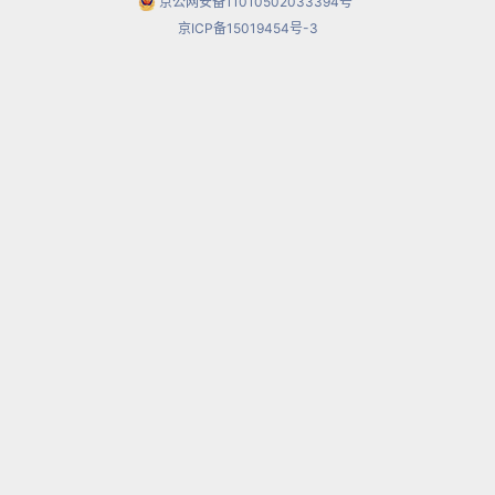
京公网安备11010502033394号
其实，早在2001年穆洛娃首次来京献艺时，她就被
京ICP备15019454号-3
称为是“最不应迟到”的大师。不过，当时穆洛娃演
奏的全部是清一色的爵士跨界曲目，而非经典 小提
琴作品，这让期待她许久的观众不免遗憾。据悉，
近年来穆洛娃逐步平衡了跨界和古典演奏的关系，
再度回归经典作品的领域中，并且将艺术风格转向
了更为 “本真”的方向。在4月8日的音乐会上，穆洛
娃将为北京观众献上“古乐版”贝多芬的D大调小提琴
协奏曲。届时，她将在自己名贵的斯特拉迪瓦里名
琴上安装 17世纪使用的羊肠琴弦，使观众听到真正
具有古典主义韵味的贝多芬之音。
世界顶尖室内乐团首度来京