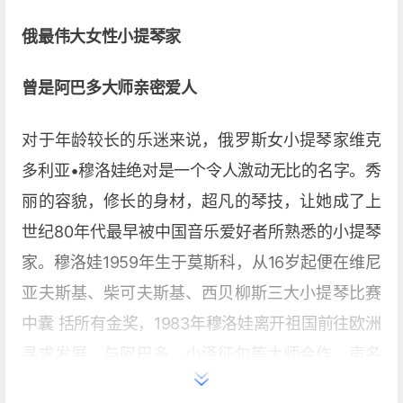
俄最伟大女性小提琴家
曾是阿巴多大师亲密爱人
对于年龄较长的乐迷来说，俄罗斯女小提琴家维克
多利亚•穆洛娃绝对是一个令人激动无比的名字。秀
丽的容貌，修长的身材，超凡的琴技，让她成了上
世纪80年代最早被中国音乐爱好者所熟悉的小提琴
家。穆洛娃1959年生于莫斯科，从16岁起便在维尼
亚夫斯基、柴可夫斯基、西贝柳斯三大小提琴比赛
中囊 括所有金奖，1983年穆洛娃离开祖国前往欧洲
寻求发展，与阿巴多、小泽征尔等大师合作，声名
迅速飙升。而她与飞利浦唱片公司签约录制的大量