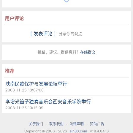
的技艺和上乘的功力，同时更让我们感受到超脱于
用户评论
技巧的真诚，让人深受感染。说到底，这是因为他
们既掌握了丰富而独到的表现技法，又把技巧运用
[ 发表评论 ]
分享你的观点
得恰到好处，从而使个人对音乐的深刻理解、情感
情绪和手法技巧相融相汇，相得益彰。
挑错、建议、提供资料？
在线提交
在音乐的创作中，为创作而创作、为技巧而技巧的
推荐
情况并不鲜见。借鉴和运用一些具有表现力的形式
陕南民歌保护与发展论坛举行
或技巧，使作品及其表现具有更多彩的魅力元素，
2008-11-25 10:07:08
这本无可厚非。但在创作中过度追求技巧，盲目追
李增光笛子独奏音乐会西安音乐学院举行
求繁复的乐段形式、和声语言，增加演奏技巧，则
2008-11-25 10:12:09
有可能丧失感染人、震撼人的情感根基和文化内
关于我们
-
联系我们
-
法律声明
-
赞助广告
涵，进而失去原创力所赖以生发的土壤。其实，我
Copyright © 2006 - 2026
sin80.com
v19.4.0418