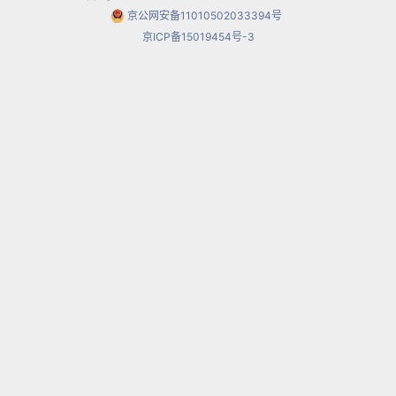
们丝毫不必也不该唯技是求，被复杂的乐句关系或
京公网安备11010502033394号
京ICP备15019454号-3
演奏手法所迷惑。一首乐曲的成功不在于过度的炫
技，而在于一定的内容、意境及对其适当的表现，
在于生命感发之浅深厚薄的质量及其恰当完美的表
现形式。从这个角度讲，过度炫技不可取。