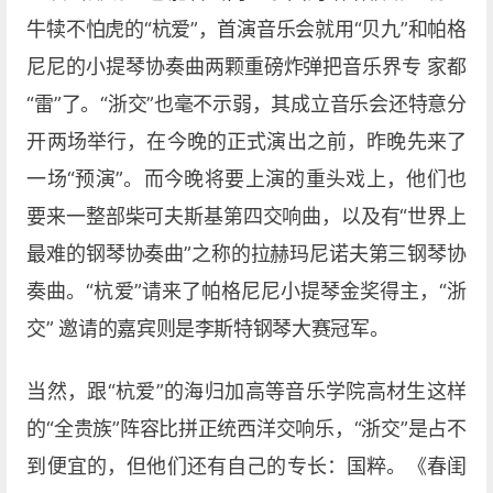
牛犊不怕虎的“杭爱”，首演音乐会就用“贝九”和帕格
尼尼的小提琴协奏曲两颗重磅炸弹把音乐界专 家都
“雷”了。“浙交”也毫不示弱，其成立音乐会还特意分
开两场举行，在今晚的正式演出之前，昨晚先来了
一场“预演”。而今晚将要上演的重头戏上，他们也
要来一整部柴可夫斯基第四交响曲，以及有“世界上
最难的钢琴协奏曲”之称的拉赫玛尼诺夫第三钢琴协
奏曲。“杭爱”请来了帕格尼尼小提琴金奖得主，“浙
交” 邀请的嘉宾则是李斯特钢琴大赛冠军。
当然，跟“杭爱”的海归加高等音乐学院高材生这样
的“全贵族”阵容比拼正统西洋交响乐，“浙交”是占不
到便宜的，但他们还有自己的专长：国粹。《春闺