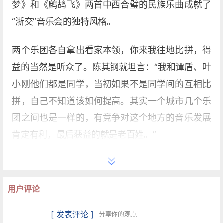
梦》和《鹧鸪飞》两首中西合璧的民族乐曲成就了
“浙交”音乐会的独特风格。
两个乐团各自拿出看家本领，你来我往地比拼，得
益的当然是听众了。陈其钢就坦言：“我和谭盾、叶
小刚他们都是同学，当初如果不是同学间的互相比
拼，自己不知道该如何提高。其实一个城市几个乐
团之间也是一样的，有竞争对这个地方的音乐发展
肯定有利，最后获益的就是老百姓。”
“杭爱”的团员们也将于今晚观摩这个兄弟乐团，也
是竞争对手的演出，而他们的团长邓金山则在昨晚
用户评论
就赶来看“预演”了。在昨晚的首演结束后，邓金 山
接受了记者的采访，他表示杭州的这两支乐团完全
[ 发表评论 ]
分享你的观点