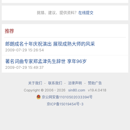
可以互补。“我觉得浙江交响乐团很有自己的特色，
挑错、建议、提供资料？
在线提交
演出很成功，真的非常棒。而且我也看到了我们杭
州爱乐值 得学习的地方。”邓金山对记者说，“‘杭
推荐
爱’是刚成立的乐团，乐手都十分年轻，而‘浙交’的团
郎朗成名十年庆祝演出 展现成熟大师的风采
员们每一个都是身经百战的老手了，他们身上那种
2009-07-29 15:26:54
沉淀下来的经 验很值得我们学习。”
著名词曲专家郑孟津先生辞世 享年96岁
2009-07-29 15:49:37
乐手自身的积累的确是浙江交响乐团团员们引以为
豪的东西，“浙交”外联部主任陈耿在接受记者采访
关于我们
-
联系我们
-
法律声明
-
赞助广告
时很自豪地说：“我们的每个乐手对这个乐团都充满
Copyright © 2006 - 2026
sin80.com
v19.4.0418
京公网安备11010502033394号
感情和责任感，这种凝聚力是新乐团无法比拟的。”
京ICP备15019454号-3